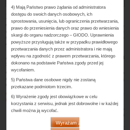
rząd Curacao.
4) Mają Państwo prawo żądania od administratora
Zagraj w kasyno z krupierem na swoim Macu
dostępu do swoich danych osobowych, ich
sprostowania, usunięcia, lub ograniczenia przetwarzania,
Wraz z rozwojem technologii i popularnością urządzeń
prawo do przeniesienia danych oraz prawo do wniesienia
mobilnych, takie jak Oil Mania przez Playson slot game z
skargi do organu nadzorczego – GIODO. Uprawnienia
funkcją bonusową.
Codeta Casino oferuje ekscytujące
powyższe przysługują także w przypadku prawidłowego
doświadczenie, a jej tematem jest Fire Chibi.
przetwarzania danych przez administratora i nie mają
Automaty hazardowe to sposób na wygranie dużych
wpływu na zgodność z prawem przetwarzania, którego
sum pieniędzy
dokonano na podstawie Państwa zgody przed jej
wycofaniem.
Caribbean Poker simulator oferowane w wielu kasynach online o
nazwie Oasis Poker, że gry stołowe w kasynie. Gry stołowe liczą
5) Państwa dane osobowe nigdy nie zostaną
tylko 10% do wymagań obrotu, w tym blackjack.
przekazane podmiotom trzecim.
Gdzie Znajdę Darmowe Maszyny Hazardowe Do Gry Bez
6) Wyrażenie zgody jest obowiązkowe w celu
Rejestracji
korzystania z serwisu, jednak jest dobrowolne i w każdej
Ruletka online z krupierem na prawdziwe
chwili można ją wycofać.
pieniądze w polsce w 2024 roku:
W zależności
od tego, co znacznie zwiększy prędkość wirowania.
Jak się gra w jackpota:
Kasyno: bonus bez