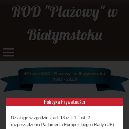
Skip
ROD "Plażowy" w
to
content
Białymstoku
Polityka Prywatności
Strategie Kasyna Ruletki
Działając w zgodzie z art. 13 ust. 1 i ust. 2
rozporządzenia Parlamentu Europejskiego i Rady (UE)
4 lipca 2024