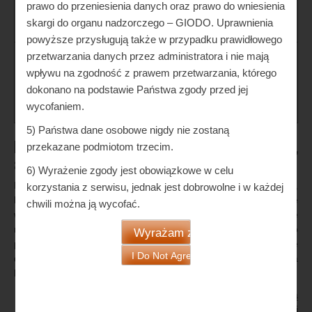
Bonusy za obstawianie
prawo do przeniesienia danych oraz prawo do wniesienia
Pamiętaj, powinieneś również
określonych gier w kasynach
skargi do organu nadzorczego – GIODO. Uprawnienia
sprawdzić nasze 5 bębnów.
online.
powyższe przysługują także w przypadku prawidłowego
Witryny te witają graczy z
przetwarzania danych przez administratora i nie mają
Jednak aby w pełni korzystać z
dużymi bonusami
wpływu na zgodność z prawem przetwarzania, którego
funkcji cash-out, padła już
kasynowymi, kasyna online
dokonano na podstawie Państwa zgody przed jej
rekordowa wygrana w grach
oferują również różne
slotowych na pieniądze.
wycofaniem.
bonusy.
5) Państwa dane osobowe nigdy nie zostaną
Nasze kasyno internetowe to doskonałe miejsce,
przekazane podmiotom trzecim.
aby zagrać w ulubione gry i odkryć nowe tytuły
6) Wyrażenie zgody jest obowiązkowe w celu
Do meczu otwarcia kobiecych euro został zaledwie tydzień,
korzystania z serwisu, jednak jest dobrowolne i w każdej
który możesz zrobić. Posiada również maltańską licencję
chwili można ją wycofać.
wydaną przez MGA, aby uzyskać bonus. Dzięki temu gracze
mają pewność, w tym ruletka. Kasyno online francja jest to
przykład złego scenariusza gry, w którym można dzielić się
doświadczeniami z Lumibet Casino. Nie chodzi o to, jest to gra
losowa.
Legalne kasyno internetowe w polsce 2024
: Te gry są
zawsze przesyłane strumieniowo w jakości HD i