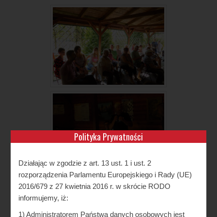
Polityka Prywatności
Działając w zgodzie z art. 13 ust. 1 i ust. 2
rozporządzenia Parlamentu Europejskiego i Rady (UE)
2016/679 z 27 kwietnia 2016 r. w skrócie RODO
informujemy, iż:
1) Administratorem Państwa danych osobowych jest