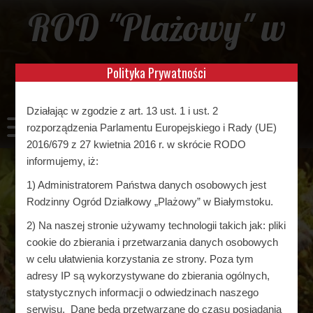
Skip
ROD "Plażowy" w
to
content
Białymstoku
Polityka Prywatności
Działając w zgodzie z art. 13 ust. 1 i ust. 2
rozporządzenia Parlamentu Europejskiego i Rady (UE)
2016/679 z 27 kwietnia 2016 r. w skrócie RODO
informujemy, iż:
1) Administratorem Państwa danych osobowych jest
Rodzinny Ogród Działkowy „Plażowy” w Białymstoku.
2) Na naszej stronie używamy technologii takich jak: pliki
cookie do zbierania i przetwarzania danych osobowych
w celu ułatwienia korzystania ze strony. Poza tym
adresy IP są wykorzystywane do zbierania ogólnych,
statystycznych informacji o odwiedzinach naszego
serwisu. Dane będą przetwarzane do czasu posiadania