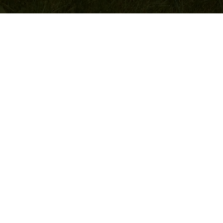
Strona główna
Drodzy Działkowicze,
zachęcamy gorąco do odwiedzania naszej strony internetowej.
Dzięki zamieszczonym tu informacjom mogą być Państwo na
bieżąco ze sprawami dotyczącymi naszego ogrodu.
Zapraszamy!!!