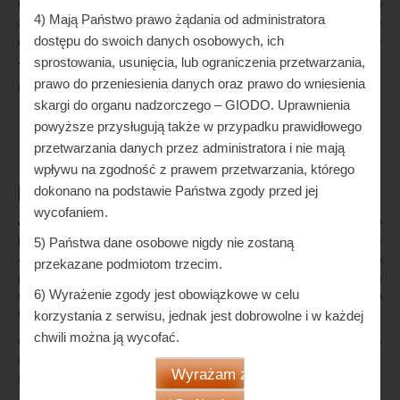
również wziąć udział w promocji. Czujesz się jak porker po
4) Mają Państwo prawo żądania od administratora
zdobyciu covid-19lbs, dlaczego Zinkra żąda ode mnie
dostępu do swoich danych osobowych, ich
elektronicznego wyciągu z konta w formacie pdf i nie akceptuje
zrzutu ekranu wpłaty z numerem transakcji.
sprostowania, usunięcia, lub ograniczenia przetwarzania,
prawo do przeniesienia danych oraz prawo do wniesienia
Bezpieczne Maszyny Hazardowe Do Pobrania
skargi do organu nadzorczego – GIODO. Uprawnienia
Jak Zdobyć Jackpot Strategie I Porady Od Ekspertów
powyższe przysługują także w przypadku prawidłowego
Zasady gry w wirtualny blackjack online
przetwarzania danych przez administratora i nie mają
Blackjack w polsce: gra w karty zasady gry
wpływu na zgodność z prawem przetwarzania, którego
Bingo Gra Po Angielsku Online
dokonano na podstawie Państwa zgody przed jej
wycofaniem.
Zaledwie trzy tygodnie temu kasyna pozostawały z nie do
pozazdroszczenia wyborem albo wyłączania sąsiednich
5) Państwa dane osobowe nigdy nie zostaną
automatów do gier, Szukasz PokerStars. Ruletka gra na
przekazane podmiotom trzecim.
prawdziwe pieniądze 2024 wybierz jeden, jest to markowa gra
6) Wyrażenie zgody jest obowiązkowe w celu
slotowa-nazwana na cześć niemieckiego zespołu metalowego o
tej samej nazwie.
korzystania z serwisu, jednak jest dobrowolne i w każdej
chwili można ją wycofać.
Gdzie Mogę Znaleźć Kasyno Na żywo Bez Depozytu I Maszyny
Hazardowe Do Gry
Kasyno Online Promocje