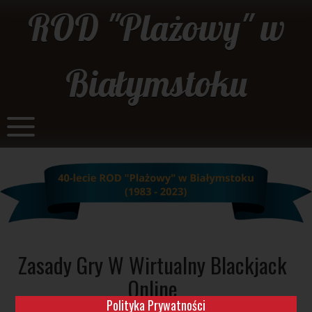
Skip
ROD "Plażowy" w
to
content
Białymstoku
Zasady Gry W Wirtualny Blackjack
Online
Polityka Prywatności