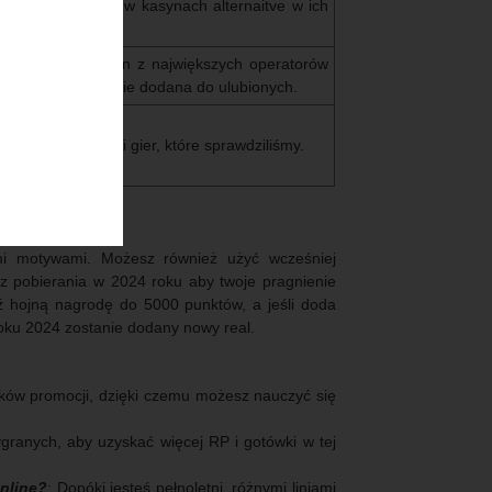
zemu możesz grać w kasynach alternaitve w ich
łalności jako jeden z największych operatorów
o kliknięciu zostanie dodana do ulubionych.
e według kategorii gier, które sprawdziliśmy.
ymi motywami. Możesz również użyć wcześniej
bez pobierania w 2024 roku aby twoje pragnienie
ź hojną nagrodę do 5000 punktów, a jeśli doda
roku 2024 zostanie dodany nowy real.
unków promocji, dzięki czemu możesz nauczyć się
ranych, aby uzyskać więcej RP i gotówki w tej
nline?
: Dopóki jesteś pełnoletni, różnymi liniami