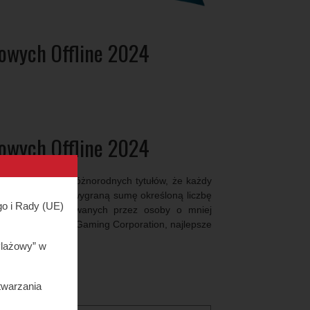
owych Offline 2024
owych Offline 2024
mieli dostęp do różnorodnych tytułów, że każdy
 musisz obrócić wygraną sumę określoną liczbę
ego i Rady (UE)
łatwo wykorzystywanych przez osoby o mniej
nimi. Nova Scotia Gaming Corporation, najlepsze
alinę i emocje.
Plażowy” w
etwarzania