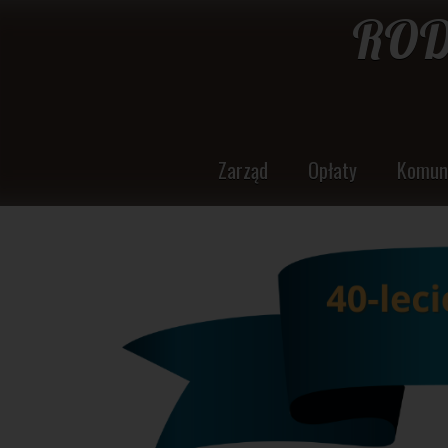
Skip
ROD 
to
content
Zarząd
Opłaty
Komun