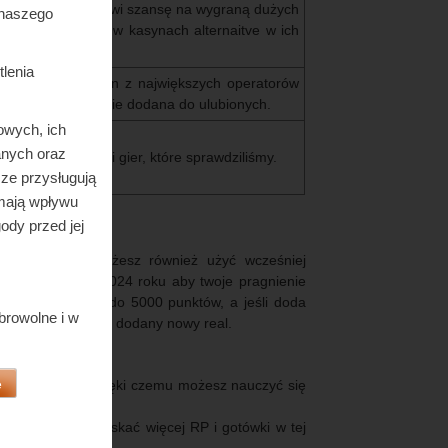
pierem daje graczowi szansę na wygraną dużych
 naszego
zemu możesz grać w kasynach alternaitve w ich
lenia
łalności jako jeden z największych operatorów
o kliknięciu zostanie dodana do ulubionych.
owych, ich
anych oraz
e według kategorii gier, które sprawdziliśmy.
ze przysługują
 mają wpływu
dy przed jej
ymi motywami. Możesz również użyć wcześniej
bez pobierania w 2024 roku aby twoje pragnienie
ź hojną nagrodę do 5000 punktów, a jeśli doda
browolne i w
roku 2024 zostanie dodany nowy real.
unków promocji, dzięki czemu możesz nauczyć się
ranych, aby uzyskać więcej RP i gotówki w tej