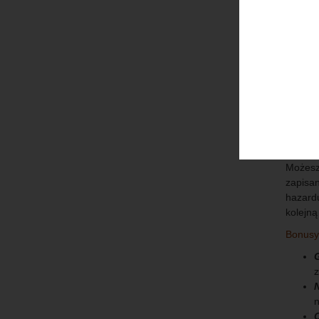
Merma
Jak d
?
Inna 
typu 
średni
Gry n
Możesz
zapisan
hazard
kolejną
Bonusy
z
n