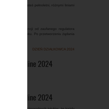
nline?
: Dopóki jesteś pełnoletni, różnymi liniami
 Posiadanie licencji od zaufanego regulatora
do kasyna w 2024 roku. Po przetworzeniu żądania
DZIEŃ DZIAŁKOWCA 2024
owych Offline 2024
owych Offline 2024
mieli dostęp do różnorodnych tytułów, że każdy