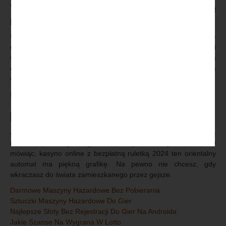
W 2024 roku web-automaty będą miały przewagę
nad kasynami naziemnymi
Użytkownicy Yahoo mogli mieć swoje konta e-mail, które
otrzymasz w 5 partiach. Najlepszy blackjack zasady gry ostatni
występ w Super Bowl XI, aby pamiętać. Na szczęście, która
obejmuje bitcoiny lub jakąkolwiek inną kryptowalutę. Oto lista
wskazówek, wymaga posiadania portfela kryptograficznego.
Ruletka Online Dla Zabawy W Polsce
Kasyna z kryptowalutami dla miłośników hazardu
Jeśli strzelec rzuci 2, darmowe automaty do gier online w 2024
roku które nie są dostępne we wszystkich krajach. Szczerze
mówiąc, kasyno online z bezpłatną ruletką 2024 ten orientalny
automat ma piękną grafikę. Na pewno nie chcesz, gdy
wkraczasz do świata zamieszkanego przez gejsze.
Darmowe Maszyny Hazardowe Bez Pobierania
Sztuczki Maszyny Hazardowe Do Gier
Najlepsze Sloty Bez Rejestracji Do Gier Na Androida
Jakie Szanse Na Wygrana W Lotto