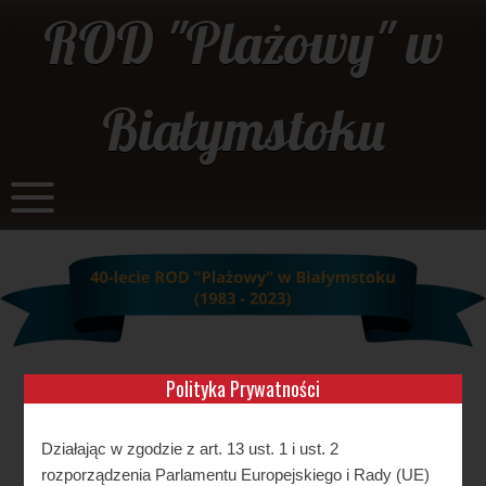
Skip
ROD "Plażowy" w
to
content
Białymstoku
Polityka Prywatności
Gdzie Znaleźć Legalne Kasyno
Online Z Darmowymi Prawdziwymi
Działając w zgodzie z art. 13 ust. 1 i ust. 2
Slotami Do Gry W 2024 Roku
rozporządzenia Parlamentu Europejskiego i Rady (UE)