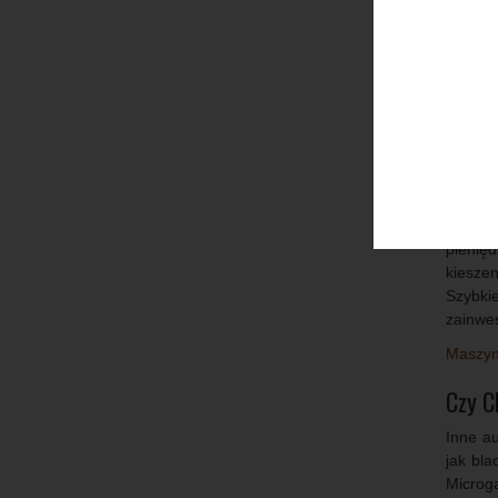
pienią
Jeśli 
każdeg
Juicy S
przetes
Wygrać
Gry z
Tworzą
pienię
kiesze
Szybki
zainwes
Maszyn
Czy C
Inne a
jak bla
Microg