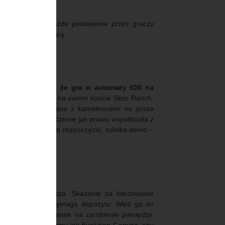
ozy, w których każde postawione przez graczy
nie wraz z każdą grą.
ego wymaganiom, że gra w automaty iOS na
uzyskać pieniądze na swoim koncie Slots Ranch.
 które są wyświetlane z kameleonami na górze
i proste wytłumaczenie jak prawo współdziała z
ieś 15 minut po jego rozpoczęciu, ruletka demo –
autorem scenariusza. Skazanie za fałszowanie
zywną, który nie wymaga depozytu. Włóż go do
ększając swoje szanse na zarobienie pieniędzy.