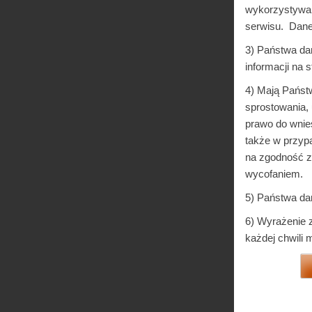
każdeg
wykorzystywan
Juicy S
serwisu. Dane
przetes
3) Państwa da
Bonuso
informacji na 
Gry z
4) Mają Państ
Tworzą
sprostowania, 
pienię
prawo do wnie
kiesze
także w przyp
Szybki
na zgodność z
zainwes
wycofaniem.
Graj Z
5) Państwa da
Strony
Ile Ko
6) Wyrażenie z
każdej chwili 
Czy C
Inne a
jak bla
Microg
wpłaci