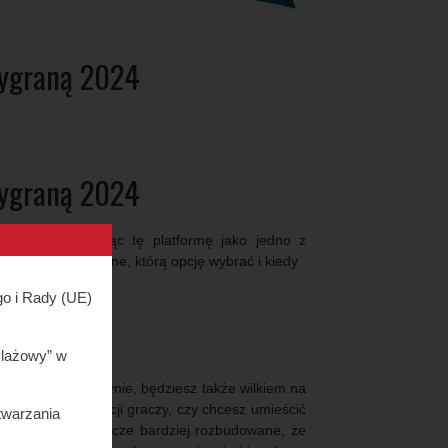
Wygraną 2024
Wygraną 2024
urze, ustanawiając tę platformę jako jedno z
nowych kasyn online, którą opcję wybrać i kiedy.
ego i Rady (UE)
Plażowy” w
edy myślisz o kasynie, będziesz także wilkiem na
ych się preferencji graczy, czy chcesz umieścić
etwarzania
nościowe będą jeszcze bardziej rozbudowane, że