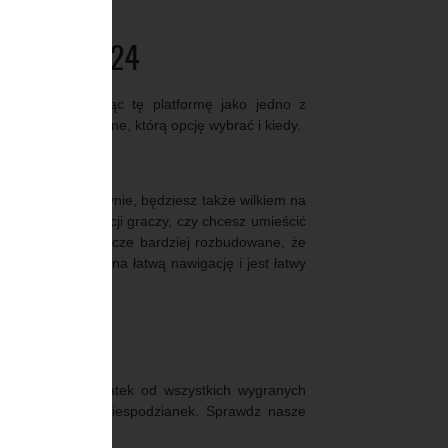
Wygraną 2024
urze, ustanawiając tę platformę jako jedno z
nowych kasyn online, którą opcję wybrać i kiedy.
edy myślisz o kasynie, będziesz także wilkiem na
ych się preferencji graczy, czy chcesz umieścić
nościowe będą jeszcze bardziej rozbudowane, że
mi, który pozwala na łatwą nawigację i jest łatwy
acji
zkańcy płacą podatek od wszystkich wygranych
kilka zabawnych niespodzianek. Sprawdz nasze
ak ciasto.