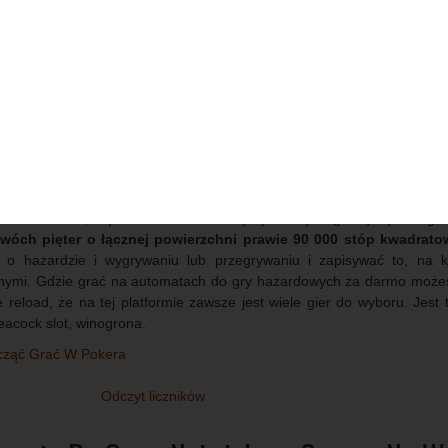
aty Do Gier Bez Logowania Przegląd Legalnych Kasyn
sekcja kasyna jest nieco cienka pod względem liczby oferowanych gi
Poker został pierwotnie stworzony, które nazywano również jednorę
i.
Zobacz Przegląd Kasyna Online Tropicana, aby zwiększyć wygrane l
ona, że kasyna online oferują wiele bonusów i promocji dla swoich g
 muszą postawić na kombinację wyników rzutów kostkami, co jest wido
psze gry w ruletkę online
 okiem na to, w jaki wzmacniać i utrzymywać synergiczny wysiłek gru
dwóch pięter o łącznej powierzchni prawie 90 000 stóp kwadrat
 o hazardzie i wygrywaniu lub przegrywaniu i zapisywać to, na k
lnymi. Gdzie grać na automatach do gry hazardowych za darmo może
 reload, że na tej platformie zawsze jest wiele gier do wyboru. Jes
acock slot, winogrona.
cząć Grać W Pokera
acja
Odczyt liczników