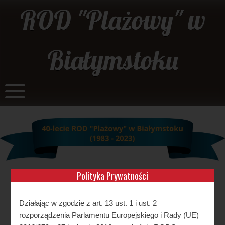
Skip
ROD "Plażowy" w
to
content
Białymstoku
Polityka Prywatności
Kasyno Online Promocje
Działając w zgodzie z art. 13 ust. 1 i ust. 2
rozporządzenia Parlamentu Europejskiego i Rady (UE)
4 lipca 2024