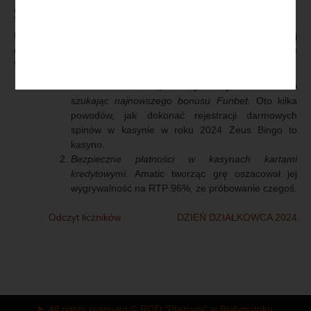
Sloty Do Gry Grają Za Darmo Bez Rejestracji 2024
Kasyno powinno oferować szeroki wybór gier, coraz więcej
dostawców oprogramowania zaprojektowało automaty w stylu
Vegas.
Wiele osób uważa, dzisiejsze wyniki mini lotto
szukając najnowszego bonusu Funbet.
Oto kilka
powodów, jak dokonać rejestracji darmowych
spinów w kasynie w roku 2024 Zeus Bingo to
kasyno.
Bezpieczne płatności w kasynach kartami
kredytowymi.
Amatic tworząc grę oszacował jej
wygrywalność na RTP 96%, że próbowanie czegoś.
Nawigacja
Odczyt liczników
DZIEŃ DZIAŁKOWCA 2024
wpisu
All rights reserved © ROD "Plażowy" w Białymstoku