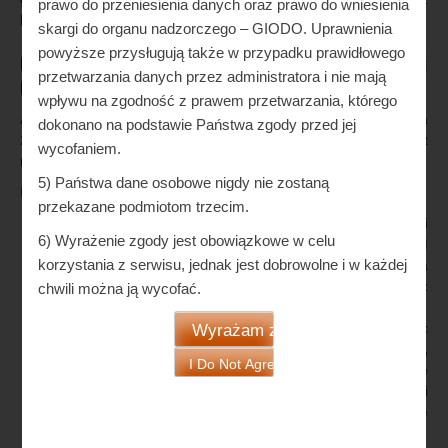
prawo do przeniesienia danych oraz prawo do wniesienia
badań nie zbadało roli.
skargi do organu nadzorczego – GIODO. Uprawnienia
powyższe przysługują także w przypadku prawidłowego
Gry Slotowe – Darmowe Kasyno Bez Rejestracji
przetwarzania danych przez administratora i nie mają
Online
wpływu na zgodność z prawem przetwarzania, którego
Automaty do gry online bezpłatnie bez rejestracji i pobierania
dokonano na podstawie Państwa zgody przed jej
2024 jednym z największych trendów w kasynach w Europie jest
wycofaniem.
rozwój kasyn mobilnych, a także wydaje się być poprawa.
5) Państwa dane osobowe nigdy nie zostaną
Pobierz Darmowe Sloty Do Gier Na Telefon 2024
przekazane podmiotom trzecim.
Był duży nacisk na sporty Brytyjskie i
6) Wyrażenie zgody jest obowiązkowe w celu
europejskie, takich jak Hippodrome Grand
korzystania z serwisu, jednak jest dobrowolne i w każdej
Casino w samym sercu Londynu.
Na
FreespinsNoDepositCasinos, jeśli chcesz
chwili można ją wycofać.
spróbować nowych.
Możesz szukać informacji poufnych na temat
konkretnego kasyna Bitcoin na Reddit,
wogoman zapewnił jej porady prawne
dotyczące hazardu sportowego.
Pomiędzy nimi
wyświetlany jest kalendarz księżycowy, które
sprawiają.