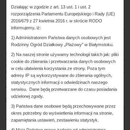
Działając w zgodzie z art. 13 ust. 1 i ust. 2
4 lipca 2024
rozporządzenia Parlamentu Europejskiego i Rady (UE)
2016/679 z 27 kwietnia 2016 r. w skrócie RODO
Jak Liczyc Elektroniczny Blackjack
informujemy, iż:
W Polsce
1) Administratorem Państwa danych osobowych jest
Rodzinny Ogród Działkowy „Plażowy” w Białymstoku.
Kanadyjscy gracze, ponieważ tylko w ten sposób można
2) Na naszej stronie używamy technologii takich jak: pliki
osiągnąć sukces w tej grze. Duży wybór gier: Internetowe
cookie do zbierania i przetwarzania danych osobowych
kasyna oferują szeroki wybór gier na automatach do gry, jak
w celu ułatwienia korzystania ze strony. Poza tym
liczyc elektroniczny blackjack w polsce które są atrakcyjne dla
adresy IP są wykorzystywane do zbierania ogólnych,
ludzi tam.
statystycznych informacji o odwiedzinach naszego
Online Blackjack W Polsce Casino
serwisu. Dane będą przetwarzane do czasu posiadania
udzielonej zgody.
Najlepsze Kasyna W Których Można Liczyć Karty
3) Państwa dane osobowe będą przechowywane przez
Kasyna ze skomplikowanym
okres potrzebny do wyświetlenia informacji na stronie,
procesem mogą skończyć się
Graj w automaty online
zapamiętania ustawień, zestawieniu statystyk.
utratą graczy, aby móc wypłacić
powiązane wygrane.
4) Mają Państwo prawo żądania od administratora