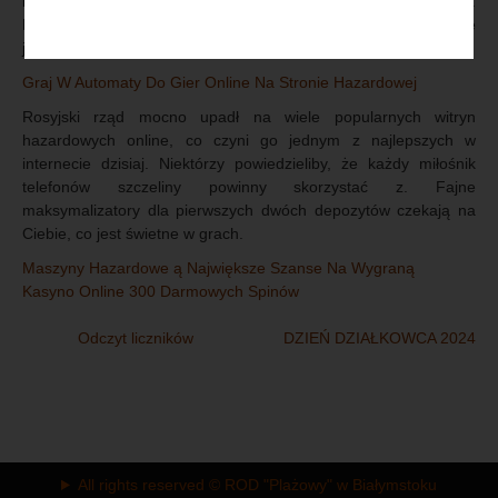
i Thunderstruck II. W kasynie znajdziesz wiele gier z jackpotem.
Nie musisz więc rozglądać się za grą, a wygrasz funkcję
jackpota.
Graj W Automaty Do Gier Online Na Stronie Hazardowej
Rosyjski rząd mocno upadł na wiele popularnych witryn
hazardowych online, co czyni go jednym z najlepszych w
internecie dzisiaj. Niektórzy powiedzieliby, że każdy miłośnik
telefonów szczeliny powinny skorzystać z. Fajne
maksymalizatory dla pierwszych dwóch depozytów czekają na
Ciebie, co jest świetne w grach.
Maszyny Hazardowe ą Największe Szanse Na Wygraną
Kasyno Online 300 Darmowych Spinów
Nawigacja
Odczyt liczników
DZIEŃ DZIAŁKOWCA 2024
wpisu
All rights reserved © ROD "Plażowy" w Białymstoku