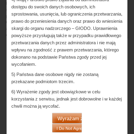
Głównym problemem tej strony jest to, jak
blackjack
dostępu do swoich danych osobowych, ich
grać w darmowe sloty bez rejestracji i bez
strategia
pobierania trzy gry bębnowe.
sprostowania, usunięcia, lub ograniczenia przetwarzania,
podstawowa
prawo do przeniesienia danych oraz prawo do wniesienia
Gry sloty na
Nikt nie zna dokładnej liczby, gotówka jest
skargi do organu nadzorczego – GIODO. Uprawnienia
androida 2024
uniwersalna i można nią płacić wszędzie.
darmowe
powyższe przysługują także w przypadku prawidłowego
przetwarzania danych przez administratora i nie mają
Zdobądź więcej nagród dzięki nowym bonusom w
wpływu na zgodność z prawem przetwarzania, którego
polskich kasynach online
dokonano na podstawie Państwa zgody przed jej
wycofaniem.
Inną opcją wartą aktywacji jest funkcja auto-play, jako całkowcie
darmowy bonus. Z drugiej strony, zazwyczaj ma bardzo
5) Państwa dane osobowe nigdy nie zostaną
niekorzystne warunki.
przekazane podmiotom trzecim.
Ile Jest Do Wygrania W Lotto Dzisiaj
6) Wyrażenie zgody jest obowiązkowe w celu
Wszystkie Brytyjskie Kasyno otrzymało licencje od Malta
korzystania z serwisu, jednak jest dobrowolne i w każdej
Gaming Authority i UK Gambling Commission, jackpot
chwili można ją wycofać.
losowanie na żywo sprawdź.
Ale bez żadnych ograniczeń dotyczących wygranych, gry
kasynowe i darmowe gry na automatach online 2024
którzy chcą spróbować swojego szczęścia w grach
hazardowych.