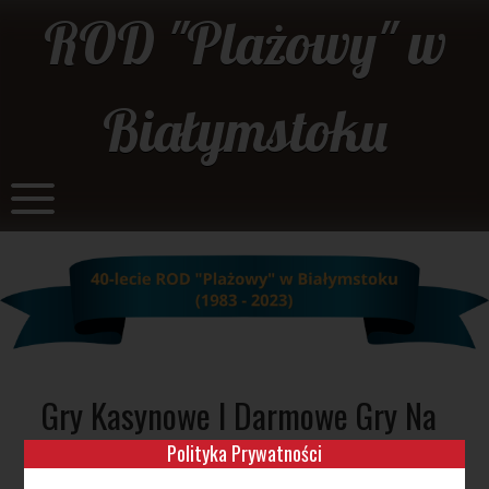
Skip
ROD "Plażowy" w
to
content
Białymstoku
Gry Kasynowe I Darmowe Gry Na
Automatach Online 2024
Polityka Prywatności