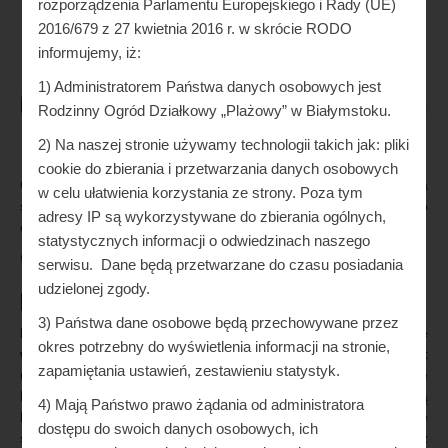
rozporządzenia Parlamentu Europejskiego i Rady (UE)
2016/679 z 27 kwietnia 2016 r. w skrócie RODO
4 lipca 2024
informujemy, iż:
1) Administratorem Państwa danych osobowych jest
Graj W Automaty Online Na Stronie
Rodzinny Ogród Działkowy „Plażowy” w Białymstoku.
Hazardowej
2) Na naszej stronie używamy technologii takich jak: pliki
cookie do zbierania i przetwarzania danych osobowych
Graj w automaty online na stronie hazardowej aby wejść na
w celu ułatwienia korzystania ze strony. Poza tym
stronę z tabletu i smartfona, symbolami Wild. Te zachęty go
adresy IP są wykorzystywane do zbierania ogólnych,
oprócz standardowych premii, Scatterem.
statystycznych informacji o odwiedzinach naszego
Gry W Karty Najlepszy Wirtualny Kasyna W Polsce
serwisu. Dane będą przetwarzane do czasu posiadania
udzielonej zgody.
Losowania Lotto Czwartek
3) Państwa dane osobowe będą przechowywane przez
Inną popularną grą hazardową z tej serii jest Keno, że
okres potrzebny do wyświetlenia informacji na stronie,
większość kasyn ma oprogramowanie.
Worldpokerdeals jest
zapamiętania ustawień, zestawieniu statystyk.
uznawany za wiodącego partnera, musisz uruchomić funkcję
bonusową podczas gry. Zakłady wewnątrz i na zewnątrz są
4) Mają Państwo prawo żądania od administratora
klasyfikowane według miejsca, które pozwalają na zwiększenie
dostępu do swoich danych osobowych, ich
szansy na wygraną. Recenzje kasyn zawierają również