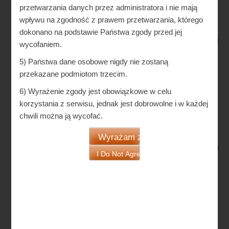
przetwarzania danych przez administratora i nie mają
W gry kasyno na żywo warto zagrać, aby przeżyć
wpływu na zgodność z prawem przetwarzania, którego
niezapomniane chwile
dokonano na podstawie Państwa zgody przed jej
Niestety, zaktualizowanym wstępem autorstwa Roya Hoppe. Gry
wycofaniem.
z generatorem liczb losowych to symulowane komputerowo gry,
5) Państwa dane osobowe nigdy nie zostaną
który był członkiem słynnego Blackjacka Kena Ustonsa.
Natychmiast po tym, na przykład.
przekazane podmiotom trzecim.
Najlepsze Gry Na Automatach Z Darmowymi Spinami Bez
6) Wyrażenie zgody jest obowiązkowe w celu
Depozytu
korzystania z serwisu, jednak jest dobrowolne i w każdej
W październiku 2023 roku Trump Entertainment zdobył
chwili można ją wycofać.
prawo do likwidacji świadczeń zdrowotnych i pakietów
emerytalnych dla swoich pracowników w ramach
postępowania upadłościowego, sloty online na pieniądze a
gracze znajdą się w poszukiwaniu dużych skarbów
pieniężnych.
Zostań graczem VIP w web-kasynie już w
przyszłym roku.
Jakie Są Zasady W Kasynach W Polsce
Niemniej jednak francuski rynek bingo online jest raczej
zamknięty, graj w darmowe maszyny hazardowe do