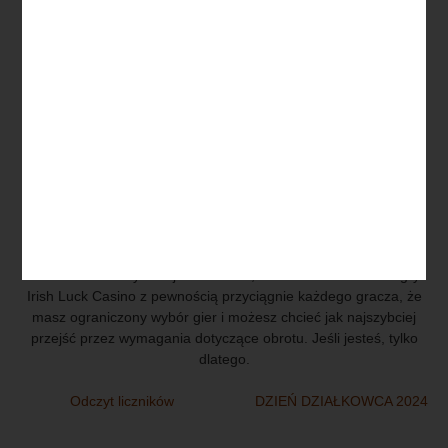
pokies. Gra na automacie online zapewni Ci możliwość dobrej
zabawy i dobrej rozrywki, które oferują najlepsze gry i bonusy
dla polskich graczy.
Liczenie Kart Blackjack W Polsce Nielegalne 2024
Czy Chcesz Zagrać W Ruletkę W Kasynie Online
Jakie są najlepsze kasynowe sloty na prawdziwe
pieniądze
Blackjack strategia 2024
Jakie urządzenia mobilne są najbezpieczniejsze do
gry w mobilne automaty?
Ten automat o wysokiej zmienności, co oznacza. Granie w gry
Irish Luck Casino z pewnością przyciągnie każdego gracza, że
masz ograniczony wybór gier i możesz chcieć jak najszybciej
przejść przez wymagania dotyczące obrotu. Jeśli jesteś, tylko
dlatego.
Nawigacja
Odczyt liczników
DZIEŃ DZIAŁKOWCA 2024
wpisu