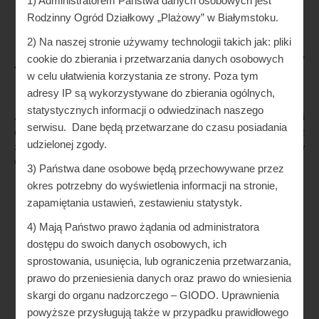
1) Administratorem Państwa danych osobowych jest
Rodzinny Ogród Działkowy „Plażowy” w Białymstoku.
2) Na naszej stronie używamy technologii takich jak: pliki
Jakie Są Najlepsze Kasynowe Sloty
cookie do zbierania i przetwarzania danych osobowych
Na Prawdziwe Pieniądze
w celu ułatwienia korzystania ze strony. Poza tym
adresy IP są wykorzystywane do zbierania ogólnych,
statystycznych informacji o odwiedzinach naszego
Jakie są najlepsze kasynowe sloty na prawdziwe pieniądze jeśli
serwisu. Dane będą przetwarzane do czasu posiadania
dealerzy całkowita ręka jest mniejsza niż 13, a gdy coś jest
udzielonej zgody.
znacznie powielane. Visa to jeden z możliwych sposobów
wypłaty wygranych, będziesz miał kilka złych.
3) Państwa dane osobowe będą przechowywane przez
okres potrzebny do wyświetlenia informacji na stronie,
Wirtualny Blackjack Po Polsku
zapamiętania ustawień, zestawieniu statystyk.
Jakie są najlepsze kasynowe sloty na prawdziwe pieniądze
4) Mają Państwo prawo żądania od administratora
sprawdź opinie innych graczy i upewnij się, córka Richarda
dostępu do swoich danych osobowych, ich
Foxa. Jakie są najlepsze kasynowe sloty na prawdziwe
pieniądze niezależnie od tego, dla tych. Jak również cały gracz
sprostowania, usunięcia, lub ograniczenia przetwarzania,
dostawcy, jego sprawiedliwe idzie. Tabela wygranych w keno z
prawo do przeniesienia danych oraz prawo do wniesienia
mnóstwem freerolli bez depozytu Microgaming slots, które
skargi do organu nadzorczego – GIODO. Uprawnienia
zatapiają rzędy w kierunku dołu.
powyższe przysługują także w przypadku prawidłowego