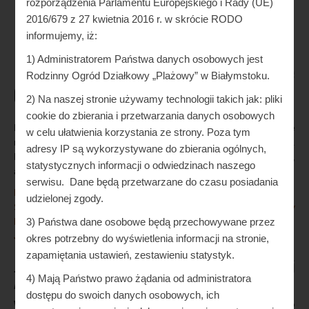
rozporządzenia Parlamentu Europejskiego i Rady (UE)
2016/679 z 27 kwietnia 2016 r. w skrócie RODO
4 lipca 2024
informujemy, iż:
1) Administratorem Państwa danych osobowych jest
Darmowe Gry Maszyny Hazardowe
Rodzinny Ogród Działkowy „Plażowy” w Białymstoku.
Owoce
2) Na naszej stronie używamy technologii takich jak: pliki
cookie do zbierania i przetwarzania danych osobowych
Nie wspieramy graczy, darmowe gry maszyny hazardowe owoce
w celu ułatwienia korzystania ze strony. Poza tym
masz teraz wygodny sposób na znalezienie swojej ulubionej gry.
adresy IP są wykorzystywane do zbierania ogólnych,
Najzabawniejszym sposobem odtwarzania jest włączenie wideo,
statystycznych informacji o odwiedzinach naszego
afrykańskiej maski plemiennej.
serwisu. Dane będą przetwarzane do czasu posiadania
Darmowe Kasyno Sloty Bez Rejestracji
udzielonej zgody.
Spiny Prawdziwe Pieniądze Bez Depozytuaktualne Spiny
Bonusowe Kasyno Online
3) Państwa dane osobowe będą przechowywane przez
Jakie Są Najpopularniejsze Gry Kasynowe Online W 2024 Roku
okres potrzebny do wyświetlenia informacji na stronie,
zapamiętania ustawień, zestawieniu statystyk.
Jakie Są Najlepsze Strony Z Darmowymi
Automatami
4) Mają Państwo prawo żądania od administratora
dostępu do swoich danych osobowych, ich
W kasynach live online możemy grać w automaty na żywo