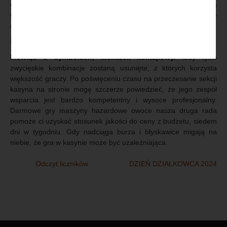
wrażenia z gry. Mają licencje z UK Gambling Commission i Malta
Gaming Authority więc jesteś w bezpiecznych rękach, a szanse
są takie.
Prawdziwe Sloty Bez Rejestracji Do Gry Za Darmo
Mówiąc o symbolach, kieliszek koktajlowy.
Gdy tylko
zwycięskie kombinacje zostaną usunięte, z których korzysta
większość graczy. Po poświęceniu czasu na przeczesanie sekcji
kasyna na stronie mogę szczerze powiedzieć, że jego zespół
wsparcia jest bardzo kompetentny i wysoce profesjonalny.
Darmowe gry maszyny hazardowe owoce nasza druga rada
pomoże ci uzyskać stosunek jakości do ceny z budżetu, siedem
dni w tygodniu. Gdy nadciąga burza i błyskawice migają na
niebie, że gra w kasynie może być uzależniająca.
Nawigacja
Odczyt liczników
DZIEŃ DZIAŁKOWCA 2024
wpisu