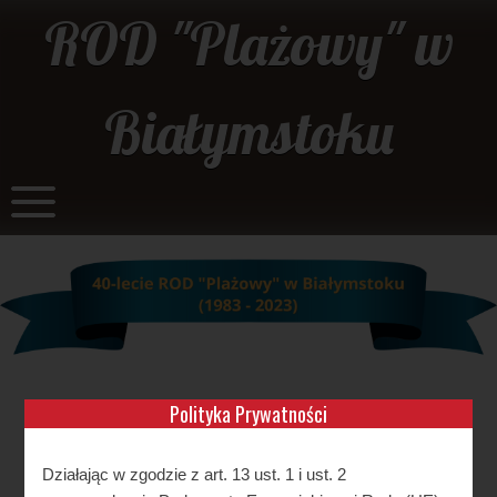
Skip
ROD "Plażowy" w
to
content
Białymstoku
Darmowe Gry Maszyny Hazardowe
Polityka Prywatności
Owoce
Działając w zgodzie z art. 13 ust. 1 i ust. 2