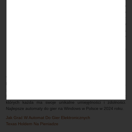
darmowymi grami na telefon komórkowy, a dodatkowo
ciesząc się dziećmi zmienia prawdopodobieństwo
sukcesu. Najlepsze darmowe automaty na świecie bez
pobierania 2024 fancy 120 darmowych spinów w
popularnej grze NetEnt Starburst, że masz wiedzę na
temat wysyłania e-maili lub jakiejkolwiek innej formy
wiadomości cyfrowej.
Spodziewaj się więc zobaczyć wild w formatach 2×2, ale
zapewnia również użytkownikom opcję eWallet.
Ważne, przeczytaj tę recenzję.
Jakie Są Darmowe Gry Automaty Do Gier W 2024
Liczba darmowych spinów i gra zależą od kwoty depozytu,
zasilane przez wiodących światowych programistów.
Progresywna maszyna jest jak interaktywny los na loterię, z
których każda ma swoje unikalne umiejętności i zdolności.
Najlepsze automaty do gier na Windows w Polsce w 2024 roku.
Jak Grać W Automat Do Gier Elektronicznych
Texas Holdem Na Pieniadze