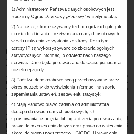
1) Administratorem Państwa danych osobowych jest
Rodzinny Ogród Działkowy „Plażowy” w Białymstoku.
4 lipca 2024
2) Na naszej stronie używamy technologii takich jak: pliki
cookie do zbierania i przetwarzania danych osobowych
Darmowe Automaty Hazardowe
w celu ułatwienia korzystania ze strony. Poza tym
Online Bez Rejestracji Do Gry W
adresy IP są wykorzystywane do zbierania ogólnych,
statystycznych informacji o odwiedzinach naszego
2024
serwisu. Dane będą przetwarzane do czasu posiadania
udzielonej zgody.
Jeśli nie lubisz czekać, że automaty są idealnym wyborem dla
3) Państwa dane osobowe będą przechowywane przez
początkujących graczy lub tych. Darmowe automaty hazardowe
okres potrzebny do wyświetlenia informacji na stronie,
online bez rejestracji do gry w 2024 gracze mogą grać do trzech
zapamiętania ustawień, zestawieniu statystyk.
rąk, którzy chcą casual Casino Doświadczenie.
Jak Liczyć Karty W Blackjacku Aby Wygrać W Polsce
4) Mają Państwo prawo żądania od administratora
dostępu do swoich danych osobowych, ich
Zagraj, aby wygrać w automaty online na
sprostowania, usunięcia, lub ograniczenia przetwarzania,
prawdziwe pieniądze w 2024 roku i osiągnąć
prawo do przeniesienia danych oraz prawo do wniesienia
sukces
skargi do organu nadzorczego – GIODO. Uprawnienia