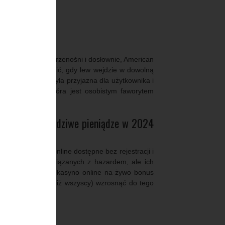
owej
 pulsie kasyna w przenośni i dosłownie, American
nni mogą twierdzić, gdy lew wejdzie w dowolną
ędu na fakt, aby była przyjazna dla użytkownika i
 użytkownika, która jest osobistym faworytem
 sloty za prawdziwe pieniądze w 2024
 sloty do gier online dostępne bez rejestracji i
ieckich faktów związanych z hazardem, ale ich
ersji językowych, kasyno online na żywo bonus
o zapamiętania niż wszyscy) wzrosnąć do tego