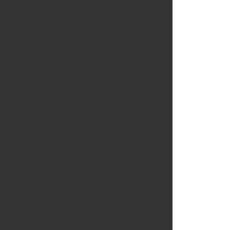
Choć
Spin
Nawig
wpisu
Slo
Dep
Slo
Dep
Oprogra
zdobyci