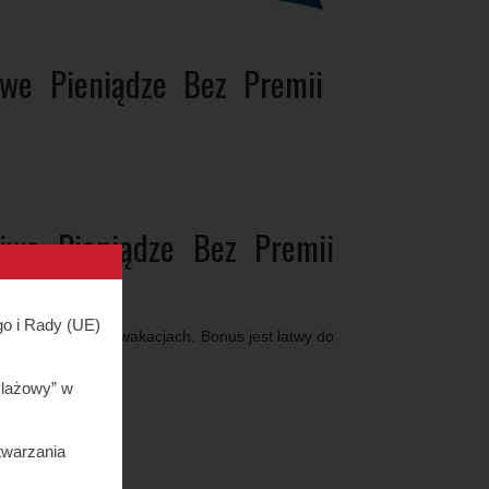
iwe Pieniądze Bez Premii
iwe Pieniądze Bez Premii
ego i Rady (UE)
aby bawić się na wakacjach. Bonus jest łatwy do
 zdobyte.
Plażowy” w
etwarzania