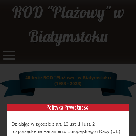
Skip
ROD "Plażowy" w
to
content
Białymstoku
Polityka Prywatności
Zasady Gry Uczciwa Ruletka
Działając w zgodzie z art. 13 ust. 1 i ust. 2
rozporządzenia Parlamentu Europejskiego i Rady (UE)
4 lipca 2024