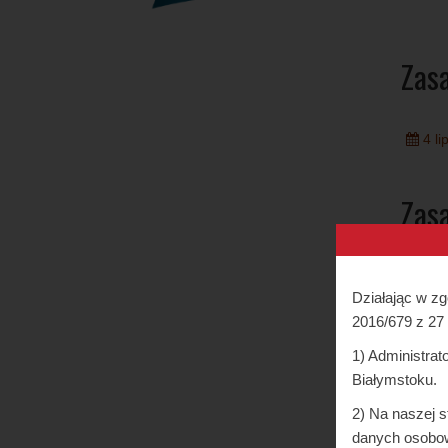
Zas
4 l
Zas
Jest to
Podst
Działając w zg
grę h
2016/679 z 27 
1) Administra
Ponad
Białymstoku.
rejest
2) Na naszej s
Strona
danych osobow
poważn