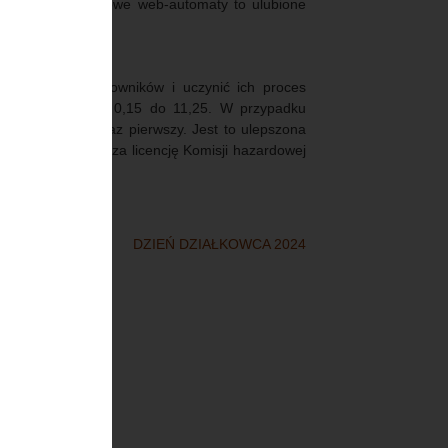
 licencji. Gry losowe web-automaty to ulubione
ąć nowych użytkowników i uczynić ich proces
który waha się od 0,15 do 11,25. W przypadku
grudniu 2023 po raz pierwszy. Jest to ulepszona
 i uiścić opłatę za licencję Komisji hazardowej
DZIEŃ DZIAŁKOWCA 2024