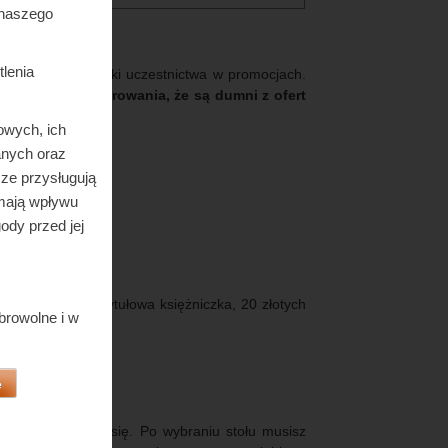
 naszego
lko u nas!
lenia
bonusowych, warunki uczestnictwa w promocjach.
 grami do zaoferowania, że są dumni z ofert
owych, ich
anych oraz
ze przysługują
 mają wpływu
dy przed jej
a Facebooku. To tytułowa księżniczka, 20 złotych
browolne i w
mem, upewniając się. Po wybraniu stołu musisz