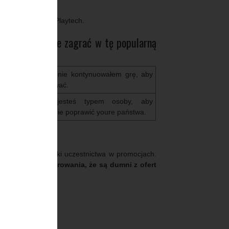
ien, Microgaming I Playtech.
żdego, kto chce zagrać w tę popularną
ck po raz
Następnie kontynuowałem grę, aby
S.
przetrwać.
yt na rok
Jeśli jesteś typem osoby, aby
znacznie poprawić youre państwa.
lko u nas!
bonusowych, warunki uczestnictwa w promocjach.
 grami do zaoferowania, że są dumni z ofert