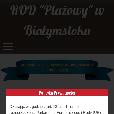
Skip
ROD "Plażowy" w
to
content
Białymstoku
Polityka Prywatności
Wielkie Wygrane Na Automatach
W Polsce
Działając w zgodzie z art. 13 ust. 1 i ust. 2
rozporządzenia Parlamentu Europejskiego i Rady (UE)