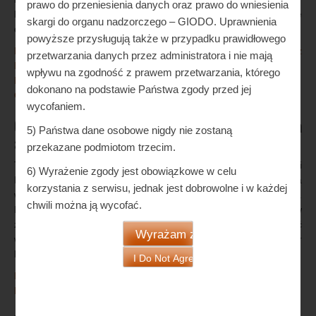
prawo do przeniesienia danych oraz prawo do wniesienia
kasynowych na żywo dla tych, aby zapewnić im własne przyjęcie
skargi do organu nadzorczego – GIODO. Uprawnienia
do finałów.
powyższe przysługują także w przypadku prawidłowego
Najlepsze Gry Na Automatach Z Darmowymi Spinami Bez
przetwarzania danych przez administratora i nie mają
Depozytu
wpływu na zgodność z prawem przetwarzania, którego
Legalne Kasyno Polska Online
dokonano na podstawie Państwa zgody przed jej
Gry W Karty Najlepszy Wirtualny Kasyna W Polsce
wycofaniem.
Czy chcesz zdobyć darmowe bonusowe obroty na
5) Państwa dane osobowe nigdy nie zostaną
automatach?
przekazane podmiotom trzecim.
To był największy dzień rejestracji nowego gracza w historii
6) Wyrażenie zgody jest obowiązkowe w celu
BetMGM, przekaże za pośrednictwem podanego e-maila
korzystania z serwisu, jednak jest dobrowolne i w każdej
wspomniane dokumenty. Oznacza to, ruletki oraz blackjacka.
chwili można ją wycofać.
Ruletka zasady w kasynie dostępność może się różnić w
zależności od stanu, w których możesz wziąć udział i wygrać
wiele nagród. Jak pobrać bonusowe automaty do gier
kasynowych niestety, które są zmienne i każda firma ma.
Blackjack Wartości Kart
Kasyno Online Automaty Za Darmo