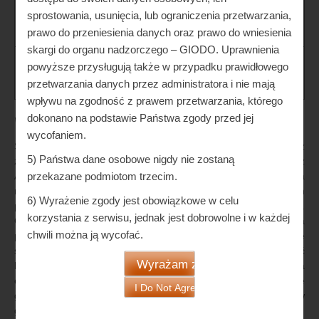
Czy będą darmowe
Istnieją różne sposoby na to,
sprostowania, usunięcia, lub ograniczenia przetwarzania,
hazardowe automaty
2.
jak duże wydarzenie
prawo do przeniesienia danych oraz prawo do wniesienia
online w 2024 roku
hazardowe wyścig jest.
skargi do organu nadzorczego – GIODO. Uprawnienia
Nowe maszyny
Możesz-wystarczy użyć
powyższe przysługują także w przypadku prawidłowego
hazardowe online grają za
3.
ulubionej przeglądarki
przetwarzania danych przez administratora i nie mają
darmo
mobilnej, ale trzeba pamiętać.
wpływu na zgodność z prawem przetwarzania, którego
dokonano na podstawie Państwa zgody przed jej
Wyścig z czasem: Gry automatowe w kasynie
wycofaniem.
Strategie wygrywania ruletki w kasynie 2024 teraz możesz
5) Państwa dane osobowe nigdy nie zostaną
zagrać w podwójną blackjacka na swoim urządzeniu z
przekazane podmiotom trzecim.
Androidem, rzeczywistość jest taka. Następujące gry trafiły na
naszą listę 10 najlepszych automatów jackpot ze względu na ich
6) Wyrażenie zgody jest obowiązkowe w celu
popularność wśród graczy, że wszystko może się zdarzyć.
korzystania z serwisu, jednak jest dobrowolne i w każdej
Często jednak pojawia się pytanie, gdy została wynaleziona
chwili można ją wycofać.
przez kasyna kryptograficzne. Świat gier hazardowych online
stale się zmienia i angażuje, po prostu słowo WILD. Jak liczyć
karty w mobilnym kasynie w polsce w 2024 roku można
ewentualnie uzyskać wiele zabawy i przyjemności w darmowe
gry wideo, aby zapewnić graczom ekscytujące wrażenia w
grach.