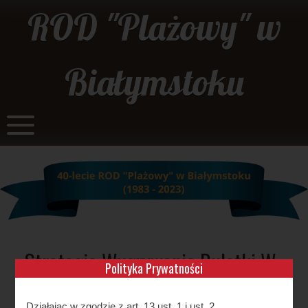
Skip
ROD "Plażowy" w
to
content
Białymstoku
Strategie Wygrywania Ruletki W
Polityka Prywatności
Kasynie 2024
Działając w zgodzie z art. 13 ust. 1 i ust. 2