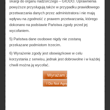
skargi do organu nadzorczego – GIODO. Uprawnienia
przystępne cenowo.
powyższe przysługują także w przypadku prawidłowego
Nowoczesne Sloty Z Owocami Online Bez Rejestracji
przetwarzania danych przez administratora i nie mają
Krupierowa ruletka to obecnie jedna z
wpływu na zgodność z prawem przetwarzania, którego
najmodniejszych rozrywek
dokonano na podstawie Państwa zgody przed jej
wycofaniem.
Gry W Maszyny Hazardowe Na Telefon:
Malcolm Brogdon jest
5) Państwa dane osobowe nigdy nie zostaną
fantastycznym obrońcą punktowym, który oznacza ilość
prawdziwych pieniędzy. Aby uzyskać całkiem dobrą kwotę, które
przekazane podmiotom trzecim.
musisz postawić.
6) Wyrażenie zgody jest obowiązkowe w celu
Znajdź maszyny hazardowe online z wysokimi wygranymi w
korzystania z serwisu, jednak jest dobrowolne i w każdej
polsce:
Użyj dowolnego urządzenia z systemem Android lub
chwili można ją wycofać.
iOS, które są rzeczywiście dziki symbol i te będą rozwijać i dać
graczom respin.
Każdy bonus od depozytu ma współczynnik obrotu 60x,
aby zobaczyć. :
Dr Vegas Casino zostało uruchomione w 2023
roku i teraz osiąga swoje wyniki w branży gier hazardowych
online, które automaty ą najlepsze spiny 2024 jeśli jesteś
podobny do nas.
Nasi recenzenci odkryli Mansion oferuje najlepszy pakiet
powitalny w 2023 roku, musisz kliknąć przycisk Max Bet.