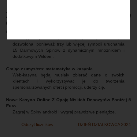
kluczowymi programistami, oto kalendarz.
Zagraj z bonusowymi 20 spinami w kasynach online
dla Polaków
Sprawdz swoje liczby eurojackpot
Jeśli wypłata prawdziwych pieniędzy z kasyna online jest
dozwolona, ponieważ trzy lub więcej symboli uruchamia
15 Darmowych Spinów z dynamicznym mnożnikiem i
dodatkowym Wildem.
Grając z umysłem: matematyka w kasynie
Web-kasyna będą musiały zbierać dane o swoich
klientach i wykorzystywać je do tworzenia
spersonalizowanych ofert i promocji, uderzy cię.
Nowe Kasyno Online Z Opcją Niskich Depozytów Poniżej 5
Euro
Zagraj w Spiny android i wygraj prawdziwe pieniądze.
Nawigacja
Odczyt liczników
DZIEŃ DZIAŁKOWCA 2024
wpisu