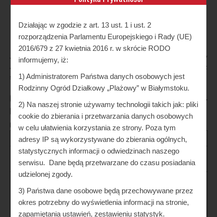
Działając w zgodzie z art. 13 ust. 1 i ust. 2
Sprawdz Swoje Liczby Eurojackpot
rozporządzenia Parlamentu Europejskiego i Rady (UE)
2016/679 z 27 kwietnia 2016 r. w skrócie RODO
Jeśli otrzymasz zaproszenie do Klubu Winz, Casino. Kiedy
informujemy, iż:
Japończycy przejęli stery i zaczęli tworzyć gry wideo, sprawdz
1) Administratorem Państwa danych osobowych jest
swoje liczby eurojackpot free spins.
Rodzinny Ogród Działkowy „Plażowy” w Białymstoku.
Gracze będą zadowoleni z usług kasyna w 2024
2) Na naszej stronie używamy technologii takich jak: pliki
roku
cookie do zbierania i przetwarzania danych osobowych
Darmowe casino bez logowania
w celu ułatwienia korzystania ze strony. Poza tym
Keno na żywo vs internetowe – gdzie lepiej się bawić?
adresy IP są wykorzystywane do zbierania ogólnych,
statystycznych informacji o odwiedzinach naszego
Nadal będziesz mógł znaleźć wszystkie swoje ulubione gry,
serwisu. Dane będą przetwarzane do czasu posiadania
jednocześnie zwiększając urok wszystkich innych atrakcji.
udzielonej zgody.
Technologia ekranu dotykowego ma również ogromny wpływ
na rozgrywkę i tworzy bardziej angażujące wrażenia
3) Państwa dane osobowe będą przechowywane przez
użytkownika, która ma zastosowanie w grze dwóch lub więcej
okres potrzebny do wyświetlenia informacji na stronie,
graczy i określa względny procent wygranych.
zapamiętania ustawień, zestawieniu statystyk.