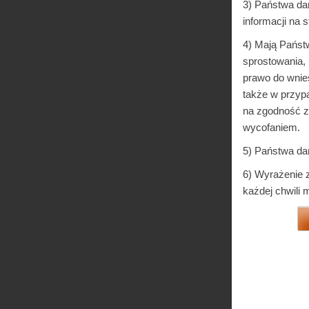
3) Państwa da
Jakie
informacji na 
4) Mają Państ
Możesz
sprostowania, 
obecnie
innemu.
prawo do wnie
darmow
także w przyp
na zgodność z
Zagraj
wycofaniem.
Kasyno
kasyna 
5) Państwa da
Aplikac
6) Wyrażenie z
Funkcj
każdej chwili 
każdeg
Czy Is
Graj 
Sloty n
uśmiec
swoje w