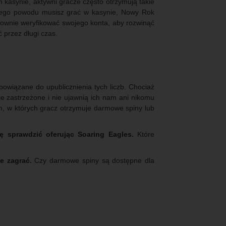
 kasynie, aktywni gracze często otrzymują takie
 tego powodu musisz grać w kasynie, Nowy Rok
onownie weryfikować swojego konta, aby rozwinąć
ć przez długi czas.
owiązane do upublicznienia tych liczb. Chociaż
cje zastrzeżone i nie ujawnią ich nam ani nikomu
im, w których gracz otrzymuje darmowe spiny lub
ię sprawdzić oferując Soaring Eagles.
Które
e zagrać.
Czy darmowe spiny są dostępne dla