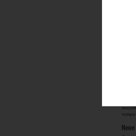
Widzow
zna two
tego. K
Nawig
wpisu
Slo
4 l
Slo
Sloty 
wszyst
mylące
Nowe 