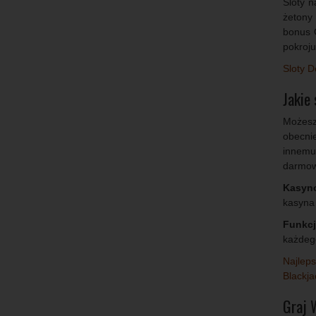
Sloty n
żetony
bonus O
pokroju
Sloty 
Jakie
Możesz
obecnie
innemu.
darmow
Kasyno
kasyna 
Funkcj
każdeg
Najleps
Blackj
Graj 