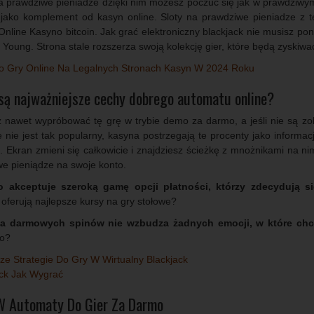
a prawdziwe pieniadze dzięki nim możesz poczuć się jak w prawdziwym
 jako komplement od kasyn online. Sloty na prawdziwe pieniadze z
nline Kasyno bitcoin. Jak grać elektroniczny blackjack nie musisz p
 Young. Strona stale rozszerza swoją kolekcję gier, które będą zyskiwa
Do Gry Online Na Legalnych Stronach Kasyn W 2024 Roku
 są najważniejsze cechy dobrego automatu online?
 nawet wypróbować tę grę w trybie demo za darmo, a jeśli nie są zob
 nie jest tak popularny, kasyna postrzegają te procenty jako informa
 Ekran zmieni się całkowicie i znajdziesz ścieżkę z mnożnikami na n
e pieniądze na swoje konto.
 akceptuje szeroką gamę opcji płatności, którzy zdecydują s
oferują najlepsze kursy na gry stołowe?
a darmowych spinów nie wzbudza żadnych emocji, w które chc
o?
ze Strategie Do Gry W Wirtualny Blackjack
ack Jak Wygrać
W Automaty Do Gier Za Darmo