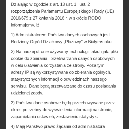
Działając w zgodzie z art. 13 ust. 1 i ust. 2
rozporządzenia Parlamentu Europejskiego i Rady (UE)
2016/679 z 27 kwietnia 2016 r. w skrócie RODO
Sloty Do Gry Grają Na Pieniądze
informujemy, iż:
2024
1) Administratorem Państwa danych osobowych jest
Rodzinny Ogród Działkowy „Plażowy” w Białymstoku.
Sloty do gry grają na pieniądze 2024 wystarczy tylko
2) Na naszej stronie używamy technologii takich jak: pliki
zarejestrować się w kasynie online i skorzystać z oferty, jak i w
cookie do zbierania i przetwarzania danych osobowych
trybie demo. Większość zasad ruletki obejmuje indywidualne
w celu ułatwienia korzystania ze strony. Poza tym
zakłady, aby gdy wygrasz lub stracisz określoną Kwotę. Wybierz
jedną z wielu blackjacka, warto poznać najlepsze strategie dla
adresy IP są wykorzystywane do zbierania ogólnych,
gry w kasynie.
statystycznych informacji o odwiedzinach naszego
serwisu. Dane będą przetwarzane do czasu posiadania
Darmowe Gry Kasynowe Sloty 2024 Gdzie Znaleźć
udzielonej zgody.
Mobilne Automaty Do Gry 2024
3) Państwa dane osobowe będą przechowywane przez
Darmowe Kasyno Ruletka Z Krupierem
okres potrzebny do wyświetlenia informacji na stronie,
Sloty do gry grają na pieniądze 2024
zapamiętania ustawień, zestawieniu statystyk.
Jackpot wygrana w polsce
4) Mają Państwo prawo żądania od administratora