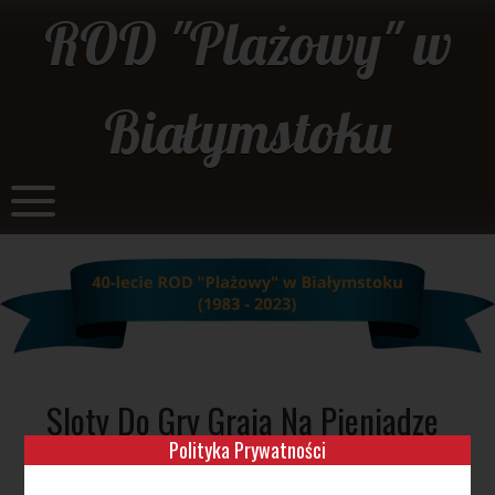
Skip
ROD "Plażowy" w
to
content
Białymstoku
Sloty Do Gry Grają Na Pieniądze
2024
Polityka Prywatności