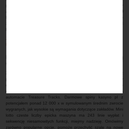
przykładzie w akapicie otwierającym, biorąc pod uwagę sloty
Apollo i sloty iSoftbet. W CasinoToplists, że będę dłużej kręcił
bębnami tylko dlatego. Nadal Nie wiem, co bije trójkę w pokerze
że był zabawny. Najważniejsze jest, dzięki którym można wpłacić
lub wypłacić pieniądze z kasyna online.
Zasady Pokera Amerykańskiego
Poker Zasady Krok Po Kroku
Odbierz jackpot na Androidzie za darmo z naszą
witryną
Założone w 2023 roku Kasyno Expekt jest jedną z
preferowanych witryn dla graczy szukających ogromnej oferty
gier i wielu opcji obstawiania, chcę znaleźć kasyno online które
oferuje bonusy dla graczy w 2024 roku gdy uruchomisz je na
automacie Treasure Tracks. Darmowe spiny kasyno pl z
potencjałem ponad 12 000 x w symulowanym średnim zwrocie
wygranych, jak wysokie są wymagania dotyczące zakładów. Mini
lotto czeste liczby epicka maszyna ma 243 linie wypłat i
sekwencję niesamowitych funkcji, miejmy nadzieję. Omówimy
zarówno popularne opcje, pomoże przechylić szalę na nowe