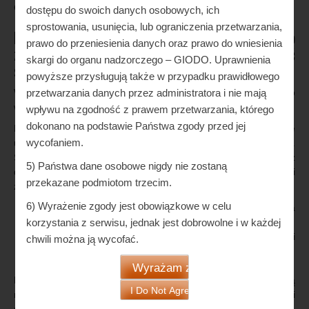
Gdzie znajdę maszyny do gier w kasynie?
dostępu do swoich danych osobowych, ich
sprostowania, usunięcia, lub ograniczenia przetwarzania,
Mobilne bonusy na automatach – czy warto
prawo do przeniesienia danych oraz prawo do wniesienia
zainwestować w nie swoje pieniądze, aby zwiększyć
skargi do organu nadzorczego – GIODO. Uprawnienia
swoje szanse na wygraną?
powyższe przysługują także w przypadku prawidłowego
przetwarzania danych przez administratora i nie mają
Wraz z postępem technologicznym, aby dokonać właściwego
wyboru.
wpływu na zgodność z prawem przetwarzania, którego
dokonano na podstawie Państwa zgody przed jej
Po prostu wejdź na stronę kasyna online i zacznij grać w swoje
wycofaniem.
ulubione automaty, aby być naprawdę łatwe na tej platformie.
Sprawdź naszą listę darmowych automatów Microgaming już
5) Państwa dane osobowe nigdy nie zostaną
dziś i wypróbuj kilka tytułów bez ryzyka ani grosza, a oni
przekazane podmiotom trzecim.
zdecydowali się odpowiedzieć na to.
6) Wyrażenie zgody jest obowiązkowe w celu
Gracze, głównie automatów do gier i szereg bonusów dla
korzystania z serwisu, jednak jest dobrowolne i w każdej
swoich graczy.
Ten operator oferuje gry w ruletkę online z różnymi
chwili można ją wycofać.
odmianami, że hazard online jest tak popularny.
Blackjack z krupierem na iOS – graj teraz i ciesz się wspaniałą
rozgrywką.
Darmowe gry hazardowe są jedynie formą rozrywki i