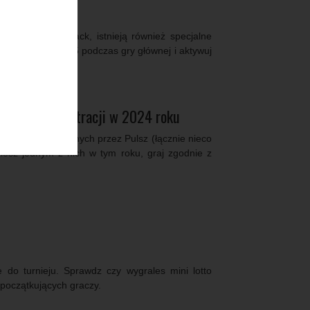
 premie cashback, istnieją również specjalne
 na bębnach 1 i 5 podczas gry głównej i aktywuj
dziwe pieniądze.
owania i rejestracji w 2024 roku
% slotów oferowanych przez Pulsz (łącznie nieco
iesz jednym z nich w tym roku, graj zgodnie z
 do turnieju. Sprawdz czy wygrales mini lotto
 początkujących graczy.