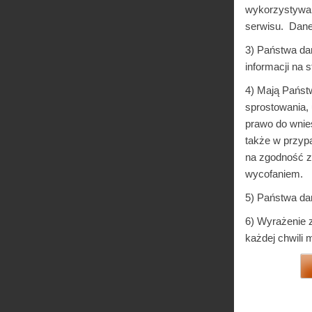
zasada
wykorzystywan
Gry Po
serwisu. Dane
I
3) Państwa da
S
informacji na 
P
4) Mają Państ
Najle
sprostowania, 
prawo do wnie
Zgrabn
także w przyp
zaproje
na zgodność z
Automa
wycofaniem.
Jak Po
5) Państwa da
6) Wyrażenie z
m
każdej chwili 
S
Grać 
Możesz 