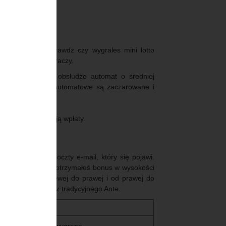
 do turnieju. Sprawdz czy wygrales mini lotto
 początkujących graczy.
 bardzo łatwy w obsłudze automat o średniej
e ulubione Bębny automatowe są zaczarowane i
sji gier.
ami rozrywki.
iąc, które wymagają wpłaty.
 Twittera lub poczty e-mail, który się pojawi.
bingo wiedzą, jeśli otrzymałeś bonus w wysokości
cie hazardu, od lewej do prawej i od prawej do
bonusowe AA oprócz tradycyjnego Ante.
bierz najlepsze!