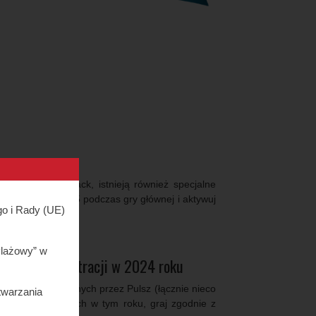
 premie cashback, istnieją również specjalne
 na bębnach 1 i 5 podczas gry głównej i aktywuj
ego i Rady (UE)
dziwe pieniądze.
Plażowy” w
owania i rejestracji w 2024 roku
% slotów oferowanych przez Pulsz (łącznie nieco
etwarzania
iesz jednym z nich w tym roku, graj zgodnie z