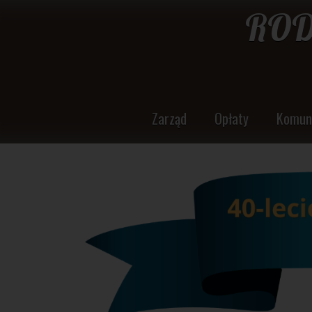
Skip
ROD 
to
content
Zarząd
Opłaty
Komun