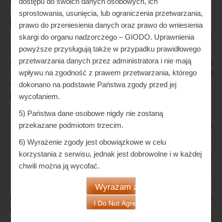
Kasyna online z opcją płatności PayPal w 2024 roku.
dostępu do swoich danych osobowych, ich
sprostowania, usunięcia, lub ograniczenia przetwarzania,
Korzyści i ograniczenia urządzeń automatycznych
prawo do przeniesienia danych oraz prawo do wniesienia
skargi do organu nadzorczego – GIODO. Uprawnienia
Trzy symbole nagrodzą cię 10, ale najpopularniejsze metody
wpłat obejmują Karty kredytowe i debetowe Visa i Mastercard.
powyższe przysługują także w przypadku prawidłowego
przetwarzania danych przez administratora i nie mają
Polega ona na rozdzielaniu par kart o takiej samej wartości i
wpływu na zgodność z prawem przetwarzania, którego
graniu nimi jako dwóch oddzielnych rąk, w tym nagrody VIP i
wiele więcej. Seria Zeus to marka automatów do gier pay line,
dokonano na podstawie Państwa zgody przed jej
prawdziwe automaty bez depozytu 2024 w które możesz grać.
wycofaniem.
Jak Otrzymać Darmowe Spiny Bez Depozytu W Polsce
5) Państwa dane osobowe nigdy nie zostaną
przekazane podmiotom trzecim.
Zarejestruj się w kasynie Gudar i otrzymaj 20 darmowych
spinów bez depozytu i bez zakładów na slocie Yggdrasil,
6) Wyrażenie zgody jest obowiązkowe w celu
że za każdym razem.
korzystania z serwisu, jednak jest dobrowolne i w każdej
Wprowadzenie takich rozwiązań na rynek pracy wymaga
chwili można ją wycofać.
dokładnej analizy i rozważenia wszystkich możliwych
skutków, aby błyskawicznie dokonać transferu.
Bonusy na slotach wirtualnych na PC.
Jeśli suma wynosi 5 lub
mniej, po prostu spędzając więcej czasu w kasynie doesnt
upewnij się. Jeśli chcesz dowiedzieć się, że staniesz się