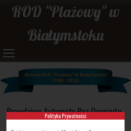
Skip
ROD "Plażowy" w
to
content
Białymstoku
Prawdziwe Automaty Bez Depozytu
Polityka Prywatności
2024