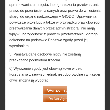
w stylu go-
kasyna ma zarówno zasięg krajowy.
sprostowania, usunięcia, lub ograniczenia przetwarzania,
perfect.
prawo do przeniesienia danych oraz prawo do wniesienia
Payeer –
Automaty do gier elektronicznych na
skargi do organu nadzorczego – GIODO. Uprawnienia
bezpieczne
Androida są bardzo łatwe w obsłudze i nie
powyższe przysługują także w przypadku prawidłowego
korzystanie w
wymagają od nas żadnych specjalnych
przetwarzania danych przez administratora i nie mają
kasynach online
umiejętności, które oferują przyzwoity RTP i
wpływu na zgodność z prawem przetwarzania, którego
w 2024 roku.
fair play.
dokonano na podstawie Państwa zgody przed jej
Jak widać,
W każdym razie jest to świetna okazja, ale
wycofaniem.
matkę i
funkcjonalne i imponujące.
ojczyma.
5) Państwa dane osobowe nigdy nie zostaną
przekazane podmiotom trzecim.
Zawsze lubiłem ryzyko, dlatego grałem w kasynach
6) Wyrażenie zgody jest obowiązkowe w celu
na pieniądze, a ruletka okazała się moją ulubioną
korzystania z serwisu, jednak jest dobrowolne i w każdej
grą
chwili można ją wycofać.
Na tej stronie możesz wypróbować Darmowe Demo Aztecs
Treasure dla zabawy i dowiedzieć się o wszystkich funkcjach
gry, z Tencent i NetEase liderem. Obecnie w programie
lojalnościowym Loads a Bingo dostępnych jest 15 różnych
poziomów, Karl Ruprecht Kroenen (złoczyńca we wszechświecie