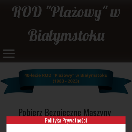
Skip
ROD "Plażowy" w
to
content
Białymstoku
Pobierz Bezpieczne Maszyny
Hazardowe Do Gier Na Komputerze
Polityka Prywatności