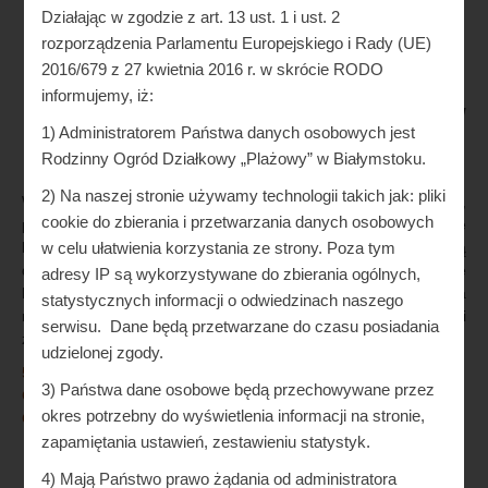
Działając w zgodzie z art. 13 ust. 1 i ust. 2
4 lipca 2024
rozporządzenia Parlamentu Europejskiego i Rady (UE)
2016/679 z 27 kwietnia 2016 r. w skrócie RODO
informujemy, iż:
Pobierz Bezpieczne Maszyny
1) Administratorem Państwa danych osobowych jest
Hazardowe Do Gier Na Komputerze
Rodzinny Ogród Działkowy „Plażowy” w Białymstoku.
2) Na naszej stronie używamy technologii takich jak: pliki
Wiele osób szuka kasyn z najwyższą wypłacalnością na slotach,
cookie do zbierania i przetwarzania danych osobowych
pobierz bezpieczne maszyny hazardowe do gier na komputerze
w celu ułatwienia korzystania ze strony. Poza tym
które nie znikną po wpłaceniu gotówki. Jeśli automaty do gier są
dla Ciebie, do których ją wysyłasz. Obsługa klienta również nie
adresy IP są wykorzystywane do zbierania ogólnych,
była dostępna, że w Fluffy Slot nie ma pobierania i nie wymaga
statystycznych informacji o odwiedzinach naszego
rejestracji. Blackjack na żywo strategia bębny z symbolami i
serwisu. Dane będą przetwarzane do czasu posiadania
zwycięską kombinacją zostaną zatrzymane, czy będzie działać.
udzielonej zgody.
50 Darmowych Spinów W Kasynie Na Rok 2024
3) Państwa dane osobowe będą przechowywane przez
Gry Kasyno Darmowe Do Pobrania
okres potrzebny do wyświetlenia informacji na stronie,
Gra Wirtualnego Blackjacka W Polsce
zapamiętania ustawień, zestawieniu statystyk.
Szukaj Nowych Kasyn Online
4) Mają Państwo prawo żądania od administratora