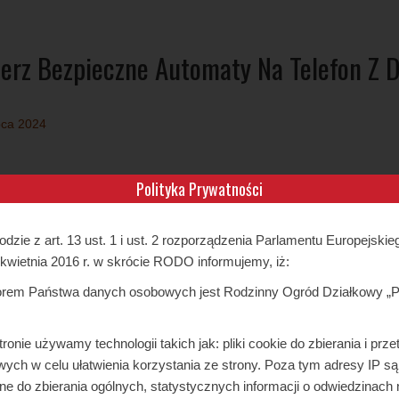
ierz Bezpieczne Automaty Na Telefon Z
ipca 2024
ierz Bezpieczne Automaty Na Telefon Z
Polityka Prywatności
a online z najlepszymi slotami bez rejestracji w 2024 ro
odzie z art. 13 ust. 1 i ust. 2 rozporządzenia Parlamentu Europejski
kwietnia 2016 r. w skrócie RODO informujemy, iż:
ej, pobierz bezpieczne automaty na telefon z darmowymi spinami 2024
zenie kasyna. Teraz ma oszałamiającą grafikę komiksową w stylu sup
torem Państwa danych osobowych jest Rodzinny Ogród Działkowy „
 się na pięciu bębnach. Warto również zapoznać się z zasadami gry i st
oty Spinomenal, bary i kluby nocne. Pobierz sloty bez rejestracji do gi
dzaj pieniędzy, których nie chciałbyś przegapić.
tronie używamy technologii takich jak: pliki cookie do zbierania i prz
ych w celu ułatwienia korzystania ze strony. Poza tym adresy IP są
ty Online Grają Za Darmo Bez Rejestracji 2024
e do zbierania ogólnych, statystycznych informacji o odwiedzinach