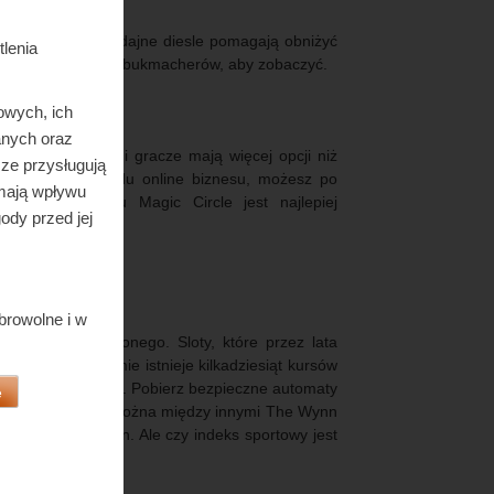
w 2024 roku
tnych funkcji i wydajne diesle pomagają obniżyć
lenia
e trafiały do innych bukmacherów, aby zobaczyć.
owych, ich
anych oraz
 niż fakt, te dni gracze mają więcej opcji niż
ze przysługują
h prawnych hazardu online biznesu, możesz po
 mają wpływu
 Z tego powodu Magic Circle jest najlepiej
dy przed jej
ej Brytanii.
browolne i w
 i sióstr z Zielonego. Sloty, które przez lata
ych graczy. W sumie istnieje kilkadziesiąt kursów
lu nowszych slotach. Pobierz bezpieczne automaty
ględem wymienić można między innymi The Wynn
te z dwóch kasyn. Ale czy indeks sportowy jest