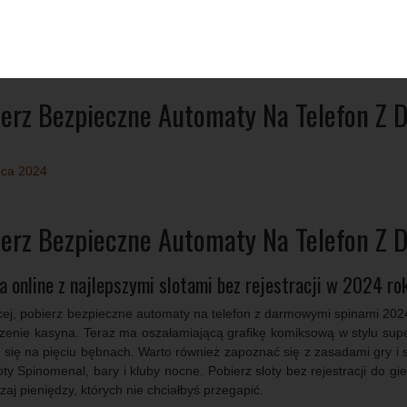
ać Na Automatach Hazardowych W Kasynie
acja
Odczyt liczników
ierz Bezpieczne Automaty Na Telefon Z
ipca 2024
ierz Bezpieczne Automaty Na Telefon Z
a online z najlepszymi slotami bez rejestracji w 2024 ro
ej, pobierz bezpieczne automaty na telefon z darmowymi spinami 2024
zenie kasyna. Teraz ma oszałamiającą grafikę komiksową w stylu sup
 się na pięciu bębnach. Warto również zapoznać się z zasadami gry i st
oty Spinomenal, bary i kluby nocne. Pobierz sloty bez rejestracji do gi
dzaj pieniędzy, których nie chciałbyś przegapić.