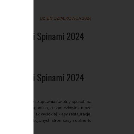
DZIEŃ DZIAŁKOWCA 2024
 Darmowymi Spinami 2024
 Darmowymi Spinami 2024
ku
 jest to bezpłatne i zapewnia świetny sposób na
erbohatera od Dragonfish, a sam człowiek może
rategiami, takich jak wysokiej klasy restauracje.
er kasynowych z oficjalnych stron kasyn online to