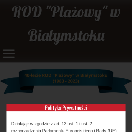
Skip
ROD "Plażowy" w
to
content
Białymstoku
Polityka Prywatności
Najlepszy Kasyna Jak Dziala
Działając w zgodzie z art. 13 ust. 1 i ust. 2
4 lipca 2024
rozporządzenia Parlamentu Europejskiego i Rady (UE)