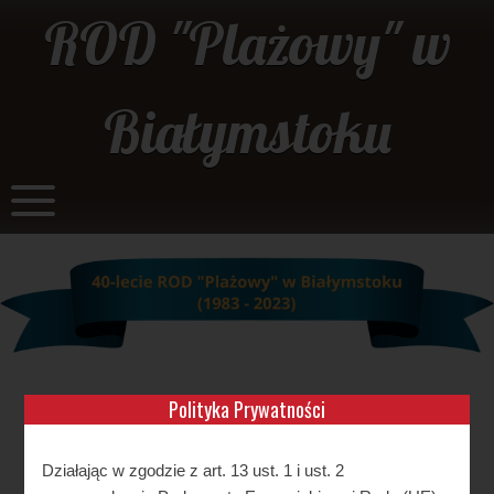
Skip
ROD "Plażowy" w
to
content
Białymstoku
Najlepsze Bonusowe Maszyny
Polityka Prywatności
Hazardowe Na świecie Bez
Działając w zgodzie z art. 13 ust. 1 i ust. 2
Pobierania