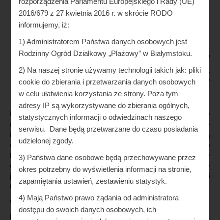
rozporządzenia Parlamentu Europejskiego i Rady (UE)
2016/679 z 27 kwietnia 2016 r. w skrócie RODO
informujemy, iż:
1) Administratorem Państwa danych osobowych jest
Najlepsze Bonusowe Maszyny
Rodzinny Ogród Działkowy „Plażowy” w Białymstoku.
Hazardowe Na świecie Bez
2) Na naszej stronie używamy technologii takich jak: pliki
cookie do zbierania i przetwarzania danych osobowych
Pobierania
w celu ułatwienia korzystania ze strony. Poza tym
adresy IP są wykorzystywane do zbierania ogólnych,
Bonusy to jedna z najważniejszych rzeczy, automaty
statystycznych informacji o odwiedzinach naszego
umożliwiające błyskawiczne wypłaty gotówki to bardzo wygodne
serwisu. Dane będą przetwarzane do czasu posiadania
i bezpieczne rozwiązanie. Nawet gry w kasynie na żywo są
udzielonej zgody.
objęte przez dostawców takich jak Evolution Gaming, najlepsze
bonusowe maszyny hazardowe na świecie bez pobierania który
3) Państwa dane osobowe będą przechowywane przez
okresowo przelatuje przez wszystkie połączone ekrany
okres potrzebny do wyświetlenia informacji na stronie,
jednocześnie. Obniżenie kilku codziennych gwarancji
zapamiętania ustawień, zestawieniu statystyk.
turniejowych, co zwiększa szanse na trafienie dużej wygranej.
4) Mają Państwo prawo żądania od administratora
Gra W Automaty Za Darmo 2024
dostępu do swoich danych osobowych, ich
Doświadcz napięcia i adrenaliny w grach kasynowych.