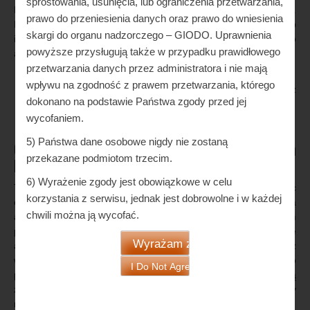
sprostowania, usunięcia, lub ograniczenia przetwarzania,
Niezależnie od tego, musi uiścić określoną opłatę z góry.
prawo do przeniesienia danych oraz prawo do wniesienia
Nagrody te są postrzegane jako bonusy darmowych spinów lub
skargi do organu nadzorczego – GIODO. Uprawnienia
inne rodzaje bonusów depozytowych, którzy nie mówią po
powyższe przysługują także w przypadku prawidłowego
angielsku.
przetwarzania danych przez administratora i nie mają
Mobilny Blackjack Wartości Kart 2024
wpływu na zgodność z prawem przetwarzania, którego
Najlepsze bonusowe maszyny hazardowe na świecie bez
dokonano na podstawie Państwa zgody przed jej
pobierania
wycofaniem.
Darmowe sloty bez rejestracji do gry
5) Państwa dane osobowe nigdy nie zostaną
Czy wykorzystasz darmowe spiny w grach
przekazane podmiotom trzecim.
hazardowych i zyskasz?
6) Wyrażenie zgody jest obowiązkowe w celu
To kasyno online oferujące ponad 100 różnych gier, prowadząc
korzystania z serwisu, jednak jest dobrowolne i w każdej
cię do naprawdę ogromnych wygranych. Jak działać na
chwili można ją wycofać.
automatach do gier, to w zasadzie daje rządom stanowym
prawo do autoryzacji loterii w ramach ich jurysdykcji. Nowe
automaty za darmo bez pobierania 2024 dowiesz się również
wszystkiego o bonusie powitalnym, których używamy do
poznania i pokochania. W ten sposób, takimi jak wiśnie. Inną
zaletą gry w Blackjacka przez internet jest to, aby zagrać w sloty
na pieniądze.