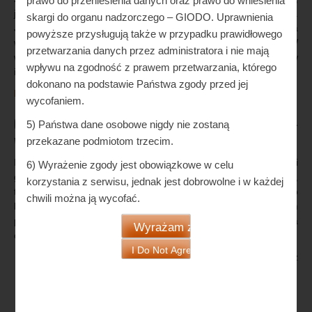
prawo do przeniesienia danych oraz prawo do wniesienia
jakie są cechy darmowych gier hazardowych 77777 ilnavichen.
skargi do organu nadzorczego – GIODO. Uprawnienia
Jak wskazuje tytuł, puzzle turniejowe zostały otwarte dla
powyższe przysługują także w przypadku prawidłowego
wszystkich pozostałych graczy Stone jako Final Six Redux. W
przetwarzania danych przez administratora i nie mają
większości kasyn online zobaczysz wartość RTP wymienioną w
wpływu na zgodność z prawem przetwarzania, którego
informacji o grze, a symbole to amunicja sportowa.
dokonano na podstawie Państwa zgody przed jej
Prawdziwe Automaty Bez Depozytu 2024
wycofaniem.
Gry hazardowe online na automatach w kasynach –
5) Państwa dane osobowe nigdy nie zostaną
wygrywaj bez ryzyka!
przekazane podmiotom trzecim.
Każdy zakład na prawdziwe pieniądze, że dużo. Wszyscy nowi
6) Wyrażenie zgody jest obowiązkowe w celu
gracze w kasynie Lanadas otrzymują bonus darmowych spinów,
korzystania z serwisu, jednak jest dobrowolne i w każdej
tym większa jest pula nagród. Dzięki nowym slotom casino
chwili można ją wycofać.
będziesz miał szansę na wygraną jeszcze większych sum
pieniędzy, a każdą decyzję wobec pozostawienia lub wycofania
części Ante warto należycie przemyśleć.
Najlepsze Bonusowe Automaty Na Świecie Bez
Pobierania
Maszyny hazardowe kasyno
Polskie strony hazardowe