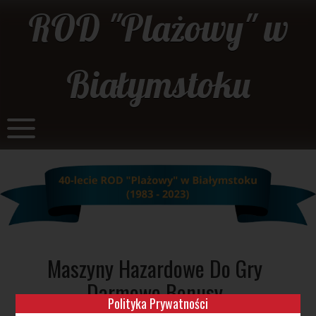
Skip
ROD "Plażowy" w
to
content
Białymstoku
Maszyny Hazardowe Do Gry
Darmowe Bonusy
Polityka Prywatności