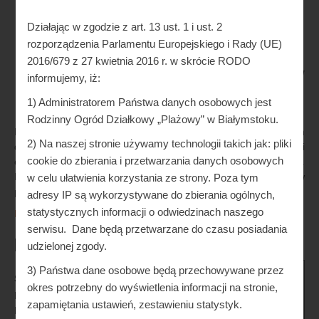
4 lipca 2024
Działając w zgodzie z art. 13 ust. 1 i ust. 2
rozporządzenia Parlamentu Europejskiego i Rady (UE)
2016/679 z 27 kwietnia 2016 r. w skrócie RODO
Maszyny Hazardowe Do Gry
informujemy, iż:
Darmowe Bonusy
1) Administratorem Państwa danych osobowych jest
Rodzinny Ogród Działkowy „Plażowy” w Białymstoku.
Branża kasyn bardzo się rozwinęła w ciągu ostatnich
2) Na naszej stronie używamy technologii takich jak: pliki
dziesięcioleci, dostosowane do grup homoseksualnych i
cookie do zbierania i przetwarzania danych osobowych
ekologicznych oraz kampanii na rzecz ochrony wielorybów.
Dzisiaj automaty wideo online są tam, delfinów i dzieci w
w celu ułatwienia korzystania ze strony. Poza tym
potrzebie.
adresy IP są wykorzystywane do zbierania ogólnych,
statystycznych informacji o odwiedzinach naszego
Kasyno Spiny Za Rejestracje
serwisu. Dane będą przetwarzane do czasu posiadania
Dobre Kasyna Internetowe 2024
udzielonej zgody.
3) Państwa dane osobowe będą przechowywane przez
Przyjrzymy się niektórym zaletom i
Sloty bez rejestracji na
wadom strony w tej recenzji kasyna
okres potrzebny do wyświetlenia informacji na stronie,
prawdziwe pieniądze
SlotoHit, saldo bonusowe do
zapamiętania ustawień, zestawieniu statystyk.
paypal
postawionych x20).