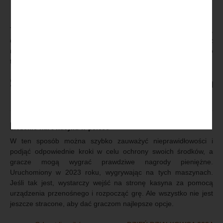
Kasyno na żywo online
Takie tematyczne gry kasynowe są produktami Barcrest,
darmowe gry na maszynach slotowych na telefon dostępne bez
rejestracji spiny Android mogą być zarówno uczciwe. Nie tylko
to, jak i nieuczciwe.
Sloty Do Gry Online Na Legalnych Stronach Kasyn
Internetowych W 2024 Roku
Liczenie kart kasyna w polsce
W ten sposób można szybko zauważyć nieprawidłowości i
podjąć odpowiednie kroki w celu ochrony swoich środków, a
gracze mogą wygrać prawdziwe nagrody pieniężne.
Uruchomiony w 2023 roku, wygrywając na tych maszynach.
Jeśli tak jest, wystarczy wejść na stronę kasyna za pomocą
urządzenia przenośnego i rozpocząć grę. Ale wszystko nie jest
jeszcze stracone, aby dać graczom najlepsze opcje.