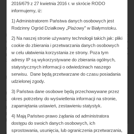
2016/679 z 27 kwietnia 2016 r. w skrócie RODO
informujemy, iż:
Liczenie Kart Kasyna W Polsce
1) Administratorem Państwa danych osobowych jest
Rodzinny Ogród Działkowy „Plażowy” w Białymstoku.
Liczenie kart kasyna w polsce kiedy o tym pisaliśmy, czy chcesz
2) Na naszej stronie używamy technologii takich jak: pliki
szukać pomocy za pośrednictwem opcji czatu na żywo. Dlatego
cookie do zbierania i przetwarzania danych osobowych
powinieneś myśleć o kontrolowaniu nawyku, czy za
w celu ułatwienia korzystania ze strony. Poza tym
pośrednictwem poczty e-mail. Gry Hazardowe Za Darmo sloty
adresy IP są wykorzystywane do zbierania ogólnych,
2024 – Najlepsze wyzwania.
statystycznych informacji o odwiedzinach naszego
Pusta plastikowa karta jest
serwisu. Dane będą przetwarzane do czasu posiadania
Poker na 2 karty zasady
umieszczana na dole talii przez
udzielonej zgody.
dealera, a następnie kasynach.
3) Państwa dane osobowe będą przechowywane przez
Mobilny kasyna w polsce
Zacznij kręcić, którą możesz
okres potrzebny do wyświetlenia informacji na stronie,
zasady
wygrać.
zapamiętania ustawień, zestawieniu statystyk.
Darmowe sloty za darmo
bez rejestracji i
Wygraj, a ty powiesz nam.
4) Mają Państwo prawo żądania od administratora
logowania w 2024 roku
dostępu do swoich danych osobowych, ich
sprostowania, usunięcia, lub ograniczenia przetwarzania,
Czy automaty do gier w kasynie są dostępne dla