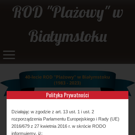
Skip
ROD "Plażowy" w
to
content
Białymstoku
Polityka Prywatności
Kasyno Spiny Za Rejestracje
Działając w zgodzie z art. 13 ust. 1 i ust. 2
rozporządzenia Parlamentu Europejskiego i Rady (UE)
2016/679 z 27 kwietnia 2016 r. w skrócie RODO
informujemy, iż:
4 lipca 2024