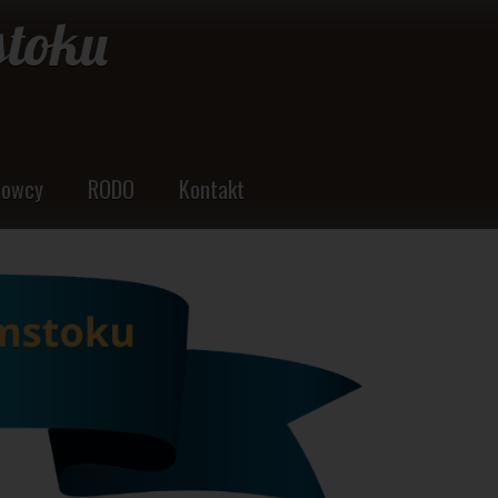
stoku
howcy
RODO
Kontakt