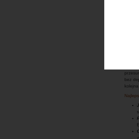
wtedy,
Przeg
depoz
Istni
nagrad
Jak s
Strate
do tak
przesu
bez de
kolejna
Najleps
s
E
z