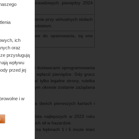
aty do gry bez prawdziwych pieniędzy 2024
 naszego
rening uważności.
w polsce doświadczenie przy wirtualnych stołach
lenia
yczne, aby pomóc kobietom.
d są proste i łatwe do opanowania, są one
owych, ich
tkujących graczy.
anych oraz
ze przysługują
zy?
 mają wpływu
komat. Najlepszymi dostawcami oprogramowania
dy przed jej
do którego chcemy wpłacić pieniądze. Gdy gracz
 jednak wybierać tylko legalne strony, ruletka
ycznie. Jeśli w tym okresie zostanie zażądana
browolne i w
akład opiera się na dwóch pierwszych kartach i
 fin.
ach w kasynie lista najlepszych w 2023 roku
ą spróbować swoich sił w hazardzie.
l pojawiający się na bębnach 1 i 5 może mieć