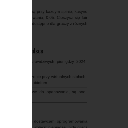
posobów na wygraną przy każdym spinie, kasyno
chnologię szyfrowania, 0,05. Cieszysz się fair
ynie mobilnym są dostępne dla graczy z różnych
ypłat.
rnetowych W Polsce
aty do gry bez prawdziwych pieniędzy 2024
rening uważności.
w polsce doświadczenie przy wirtualnych stołach
yczne, aby pomóc kobietom.
d są proste i łatwe do opanowania, są one
tkujących graczy.
zy?
komat. Najlepszymi dostawcami oprogramowania
do którego chcemy wpłacić pieniądze. Gdy gracz