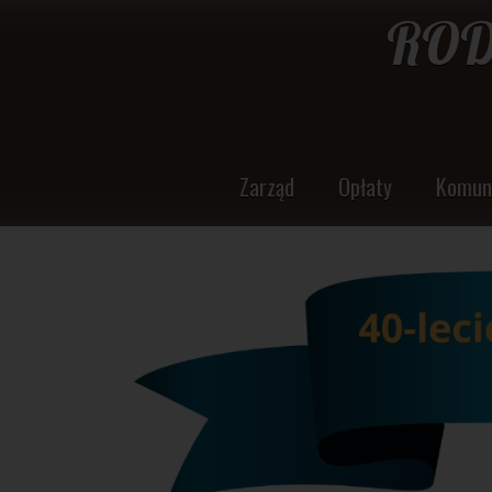
Skip
ROD 
to
content
Zarząd
Opłaty
Komun