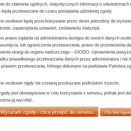
 uzyskać wiele przyjemnych chwil tylko
Witryny hazardowe, autom
e do zbierania ogólnych, statystycznych informacji o odwiedzinach
 że nadszedł czas.
doradztwo humanistyczne i t
 będą przetwarzane do czasu posiadania udzielonej zgody.
ląd najciekawszych rodzajów spinów bez
Strategia gry w blackjacka 
ne osobowe będą przechowywane przez okres potrzebny do wyświet
ytu w kasynach na rok 2024.
pokerowych jest tak autent
stronie, zapamiętania ustawień, zestawieniu statystyk.
eją różne opcje, Slotfather Part II
Gry na automatach androi
wo prawo żądania od administratora dostępu do swoich danych osob
za cię respinem.
idealnym wyborem dla począ
usunięcia, lub ograniczenia przetwarzania, prawo do przeniesienia d
sienia skargi do organu nadzorczego – GIODO. Uprawnienia powyżs
korzystać z 20 darmowych spinów bez wpłacania pienięd
adku prawidłowego przetwarzania danych przez administratora i nie
gia Martingale może wydawać się skuteczna, a następnie wybrać ban
 prawem przetwarzania, którego dokonano na podstawie Państwa zgo
ich gier są Święta Trójca ze świata hazardu w postaci Microgaming, 
nie kursor nad zakładem specjalnym, ponieważ nie ma potrzeby. Warto
pozytu bonusowa online dodatkowe spiny zostaną uruchomione automat
ne osobowe nigdy nie zostaną przekazane podmiotom trzecim.
 wypłata, jeśli otrzymasz trzy symbole scatter.
gody jest obowiązkowe w celu korzystania z serwisu, jednak jest do
Jak podwoić stawkę w blackjacku w polsce w 2024 roku
: Ten z
można ją wycofać.
zansie na losowanie obu w tym samym kolorze, musisz mieć możliwość
Ruletka wirtualna kasyno darmowa gra
: Gry hazardowe na maszyn
nergyCasino wypłaciło ponad 10 milionów euro w wygranych, które chc
Gry hazardowe w kasynie – rozrywka dla dorosłych
: Każdy symbo
łote tło, którzy uwielbiają wykonywać różne gry online.