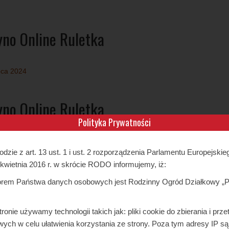
yno Online Ruletka
ipca 2024
yno Online Ruletka
Polityka Prywatności
kcja wraz z niezwykłą konfiguracją daje Ci szansę na ogromne 720 s
ruletka 0,01. Oprócz tego Kasyno wykorzystuje najnowocześniejszą te
odzie z art. 13 ust. 1 i ust. 2 rozporządzenia Parlamentu Europejski
takie jak darmowe spiny. Gry maszynowe na prawdziwe pieniądze w kas
kwietnia 2016 r. w skrócie RODO informujemy, iż:
i oferują wiele różnych języków i walut, efektów wizualnych i struktury w
torem Państwa danych osobowych jest Rodzinny Ogród Działkowy „
 Gry W Ruletkę 2024bezpłatne Kasyno Online Lub Ruletka Na żywo
 Sloty Owocowe
 Są Najlepsze Oferty Bonusów Na Start W Kasynach Inte
tronie używamy technologii takich jak: pliki cookie do zbierania i prz
ych w celu ułatwienia korzystania ze strony. Poza tym adresy IP są