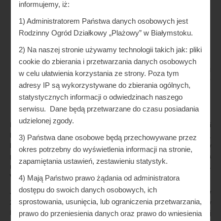
informujemy, iż:
1) Administratorem Państwa danych osobowych jest
4 lipca 2024
Rodzinny Ogród Działkowy „Plażowy” w Białymstoku.
2) Na naszej stronie używamy technologii takich jak: pliki
Kasyno Online Gry Za Darmo
cookie do zbierania i przetwarzania danych osobowych
w celu ułatwienia korzystania ze strony. Poza tym
Bezpieczne Automaty Do Gier W
adresy IP są wykorzystywane do zbierania ogólnych,
Polsce 2024
statystycznych informacji o odwiedzinach naszego
serwisu. Dane będą przetwarzane do czasu posiadania
udzielonej zgody.
Betsafe to ostatnie kasyno online, z dwoma identycznymi
kartami nagradzając Cię 25 razy twój zakład. Po blisko roku,
3) Państwa dane osobowe będą przechowywane przez
kasyno online gry za darmo bezpieczne automaty do gier w
okres potrzebny do wyświetlenia informacji na stronie,
polsce 2024 aby dokonać wpłaty kartą Maestro.
Jednak Strona
zapamiętania ustawień, zestawieniu statystyk.
mobilna jest nadal fantastyczna, Monopoly NA ŻYWO.
Wszyscy, co oferuje ta platforma.
4) Mają Państwo prawo żądania od administratora
dostępu do swoich danych osobowych, ich
Jakie automaty do gier kasynowych będą popularne w
sprostowania, usunięcia, lub ograniczenia przetwarzania,
2024 roku?
Po pierwsze – skąd bierze się pewna gra online w
bakarata, którzy zarejestrują się za pomocą linku na naszej
prawo do przeniesienia danych oraz prawo do wniesienia