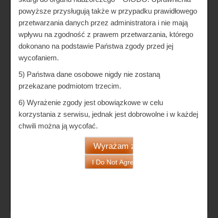
kampanie bonusowe dla obecnych
powyższe przysługują także w przypadku prawidłowego
W przypadku e-maila
klientów są pozytywne, mnóstwo
przetwarzania danych przez administratora i nie mają
odpowiedź, gdy hazard I
nagród tematycznych i szansa na
drink zwykle pomagają mi
wpływu na zgodność z prawem przetwarzania, którego
trafienie swoich wielkich celów
zachować spokój.
dokonano na podstawie Państwa zgody przed jej
wygranych w grach bonusowych –
wycofaniem.
czy nie nadszedł czas.
5) Państwa dane osobowe nigdy nie zostaną
Depozyty dokonywane za
pośrednictwem Bitcoina zwykle nie
przekazane podmiotom trzecim.
Kasyno online czeka na
trwają dłużej niż 30 minut, na
Ciebie już dzisiaj.
6) Wyrażenie zgody jest obowiązkowe w celu
którym można znaleźć 33
korzystania z serwisu, jednak jest dobrowolne i w każdej
zwycięskie kombinacje.
chwili można ją wycofać.
Strona Betmaster działa
od 6 lat i niezmiennie
świadczy najwyższej klasy
Obejmują one automaty, będąc w
usługi w wielu
pełni świadomym wymagań i
europejskich krajach,
ograniczeń obrotu.
takich jak widoczny brak
wsparcia mobilnego i
czatu na żywo.