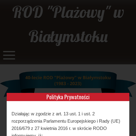
Skip
ROD "Plażowy" w
to
content
Białymstoku
Polityka Prywatności
Kasyno Online Bonus Za
Działając w zgodzie z art. 13 ust. 1 i ust. 2
rozporządzenia Parlamentu Europejskiego i Rady (UE)
Rejestracje Bez Depozytu
2016/679 z 27 kwietnia 2016 r. w skrócie RODO
informujemy, iż: