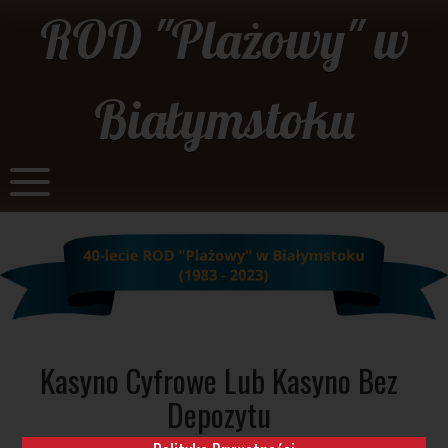
Skip
ROD "Plażowy" w
to
content
Białymstoku
Kasyno Cyfrowe Lub Kasyno Bez
Depozytu