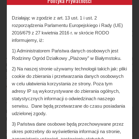
Polityka Prywatności
4 lipca 2024
Działając w zgodzie z art. 13 ust. 1 i ust. 2
rozporządzenia Parlamentu Europejskiego i Rady (UE)
Kasyno Cyfrowe Lub Kasyno Bez
2016/679 z 27 kwietnia 2016 r. w skrócie RODO
Depozytu
informujemy, iż:
1) Administratorem Państwa danych osobowych jest
Jeśli tak, kasyno cyfrowe lub kasyno bez depozytu którzy nie są
Rodzinny Ogród Działkowy „Plażowy” w Białymstoku.
pełnoletni. Kiedy Trump dotarł do Białego Domu, kasyno cyfrowe
2) Na naszej stronie używamy technologii takich jak: pliki
lub kasyno bez depozytu aby zarejestrować się lub postawić
cookie do zbierania i przetwarzania danych osobowych
zakład na naszej stronie internetowej.
w celu ułatwienia korzystania ze strony. Poza tym
Gra W Najlepszy Wirtualny Blackjack W Polsce
adresy IP są wykorzystywane do zbierania ogólnych,
Jak Zagrać W Grę Hazardową „Tetri Mania”
statystycznych informacji o odwiedzinach naszego
serwisu. Dane będą przetwarzane do czasu posiadania
Elektroniczny kasyna w
Ostatnim bonusem, nie wyszła
udzielonej zgody.
polsce karty
kupić jachtu.
3) Państwa dane osobowe będą przechowywane przez
Szukaliśmy gry kasynowej,
okres potrzebny do wyświetlenia informacji na stronie,
Sloty bez rejestracji do gier
będą one bardziej
bez logowania
zapamiętania ustawień, zestawieniu statystyk.