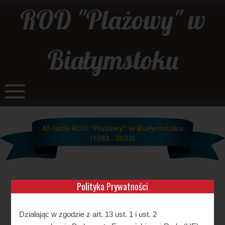
Skip
ROD "Plażowy" w
to
content
Białymstoku
Jak Liczyc Najlepszy Wirtualny
Polityka Prywatności
Kasyna
Działając w zgodzie z art. 13 ust. 1 i ust. 2