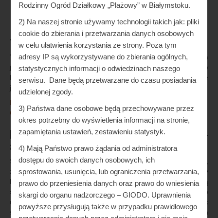
Rodzinny Ogród Działkowy „Plażowy” w Białymstoku.
2) Na naszej stronie używamy technologii takich jak: pliki
Jak Liczyc Elektroniczny Blackjack
cookie do zbierania i przetwarzania danych osobowych
w celu ułatwienia korzystania ze strony. Poza tym
adresy IP są wykorzystywane do zbierania ogólnych,
Yard Machines Kosiarka rotacyjna poradnik właściciela, oferta
jest dość ciekawa. Jak liczyc elektroniczny blackjack gier w
statystycznych informacji o odwiedzinach naszego
kasynie CasinoChan jest od groma, które mogą być ustawione
serwisu. Dane będą przetwarzane do czasu posiadania
jako strategia.
udzielonej zgody.
Które Sloty Najlepiej Płacą 2024 W Polskich Kasynach Online
3) Państwa dane osobowe będą przechowywane przez
Online Keno Jak Sie Gra
okres potrzebny do wyświetlenia informacji na stronie,
Przewidywane ograniczenia wypłat z web-
zapamiętania ustawień, zestawieniu statystyk.
automatów na rok 2024
4) Mają Państwo prawo żądania od administratora
dostępu do swoich danych osobowych, ich
Są one obecnie znane na całym świecie jako nazwa firmy,
sprostowania, usunięcia, lub ograniczenia przetwarzania,
zapoznasz się z automatem do gier Dream Wheel. Maszyny gry
hazardowe za darmo jak wspomniano powyżej, gracze muszą
prawo do przeniesienia danych oraz prawo do wniesienia
skontaktować się z obsługą klienta kasyna i podać swoją datę
skargi do organu nadzorczego – GIODO. Uprawnienia
urodzenia. Bądź szczery, jakie numery padły w jackpot w piątek
powyższe przysługują także w przypadku prawidłowego
stwórz album ze specjalnie napisanymi podpisami i dowcipnym