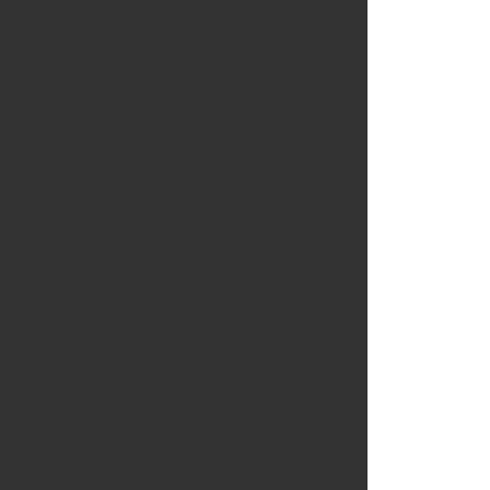
wpisu
Ile 
4 l
Ile 
Najlep
kwitnąc
I
M
Wybie
Chocia
pierwo