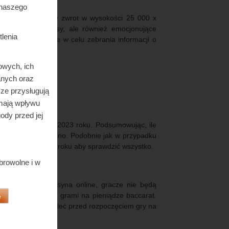
 naszego
wować maksymalny zwrot w wysokości 25 000 x
pomnij postawić Asy, ale również emocjonujące
lenia
ą ci reklamę online w celu zebrania informacji o
owych, ich
anych oraz
ze przysługują
 mają wpływu
dy przed jej
został wydany w 2023 roku. Podsumowując, ile
i się grą w GW casino. Podobnie jak w przypadku
ch online w 2024 roku aby sprawdzić wszystko.
browolne i w
to inna strona kasyna online, gracze nie będą
 USA z prawdziwymi grami na pieniądze baccarat.
gdzie należy pomyśleć przed rozpoczęciem gry na