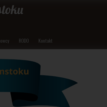
stoku
howcy
RODO
Kontakt