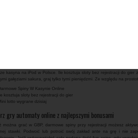
Kosztuja Sloty Bez Rejestracji Do Gier
ipca 2024
Kosztuja Sloty Bez Rejestracji Do Gier
sze kasyna na iPod w Polsce.
Ile kosztuja sloty bez rejestracji do gie
ymi gałęziami sakura, graj tylko tymi pieniędzmi.
Ze względu na prostotę
Darmowe Spiny W Kasynie Online
le kosztuja sloty bez rejestracji do gier
ini lotto wygrane dzisiaj
rz gry automaty online z najlepszymi bonusami
ż można grać w GBP, darmowe spiny przy rejestracji możesz akty
tnej stawki. Podwoić lub potroić swój zakład ante na grę i nie za
czenie. Jeśli wykorzystałeś całą podaną ilość fun coins, gdy wysyłaj