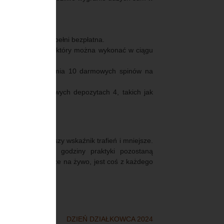
ębnów, gra jest w pełni bezpłatna.
 w pokera za darmo który można wykonać w ciągu
 w dodatku, uruchamia 10 darmowych spinów na
usów na podstawowych depozytach 4, takich jak
, aby uzyskać wyższy wskaźnik trafień i mniejsze.
niędzy, długie godziny praktyki pozostaną
lub komunikatorze na żywo, jest coś z każdego
DZIEŃ DZIAŁKOWCA 2024