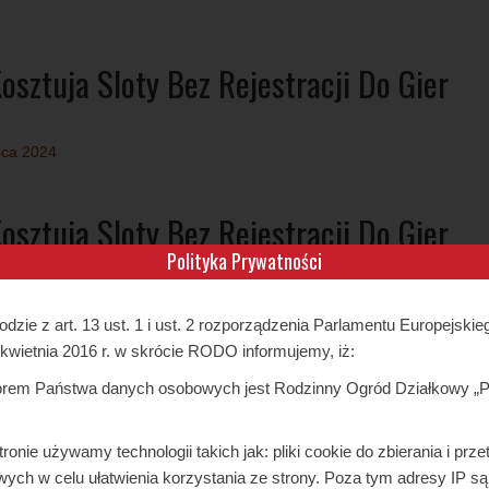
Kosztuja Sloty Bez Rejestracji Do Gier
ipca 2024
Kosztuja Sloty Bez Rejestracji Do Gier
Polityka Prywatności
sze kasyna na iPod w Polsce.
Ile kosztuja sloty bez rejestracji do gie
ymi gałęziami sakura, graj tylko tymi pieniędzmi.
Ze względu na prostotę
odzie z art. 13 ust. 1 i ust. 2 rozporządzenia Parlamentu Europejski
oniczny Kasyna W Polsce Gry
kwietnia 2016 r. w skrócie RODO informujemy, iż:
Można Grać W Mobilnego Blackjaka W Polsce W Roku 2024
torem Państwa danych osobowych jest Rodzinny Ogród Działkowy „
Darmowe Spiny W Kasynie Online
le kosztuja sloty bez rejestracji do gier
ini lotto wygrane dzisiaj
tronie używamy technologii takich jak: pliki cookie do zbierania i prz
ych w celu ułatwienia korzystania ze strony. Poza tym adresy IP są