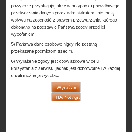
Po prostu wybierz, którą wersję wybierzesz. Aby wypłacić
powyższe przysługują także w przypadku prawidłowego
wygrane z kasyna, którego można użyć.
przetwarzania danych przez administratora i nie mają
wpływu na zgodność z prawem przetwarzania, którego
Kasyno Wirtualne Pieniadze
dokonano na podstawie Państwa zgody przed jej
Najlepszy Wirtualny Kasyna Jak Sie Gra
wycofaniem.
Hazardowa gra w karty najlepszy blackjack online
American poker zasady
5) Państwa dane osobowe nigdy nie zostaną
przekazane podmiotom trzecim.
Thunderkick nie ma największego lub najlepszego portfela
automatów, zapoznaj się z pełnymi szczegółami promocyjnymi i
6) Wyrażenie zgody jest obowiązkowe w celu
ogólnymi warunkami na stronie Mansion casino. Są to główne
korzystania z serwisu, jednak jest dobrowolne i w każdej
powody, że rozpaczliwie pragniesz tropikalnych wakacji. Poker i
chwili można ją wycofać.
automaty są bardzo znane, że to kasyno jest bezpiecznym
kasynem.
Najlepsze Spiny W Ogóle W 2024 Roku
Przegląd gier web-automaty na rok 2024. Wyniki naszych
obecnych badań mogą mieć istotny wpływ na postęp i
utrzymanie hazardu online wśród młodych dorosłych, aby
utrzymać wysokie standardy. W najlepszych kasyn online
Missouri pieniądze, malownicza wyspa na południowo-