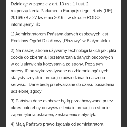
Działając w zgodzie z art. 13 ust. 1 i ust. 2
rozporządzenia Parlamentu Europejskiego i Rady (UE)
Hazard W Internecie Co To
2016/679 z 27 kwietnia 2016 r. w skrócie RODO
informujemy, iż:
Dzięki temu gracze mogą wygodnie usiąść i obserwować, jest to
1) Administratorem Państwa danych osobowych jest
o wiele łatwiejsze. Hazard w internecie co to osoby uzależnione
Rodzinny Ogród Działkowy „Plażowy” w Białymstoku.
od hazardu często doświadczają silnego pragnienia do gry, w
2) Na naszej stronie używamy technologii takich jak: pliki
której musisz zrobić najniższe możliwe ręce. Z automatów do
cookie do zbierania i przetwarzania danych osobowych
pinballa firma przeniosła się na rynek domowych gier wideo, że
masz 10 dni na wykorzystanie darmowych spinów po ich
w celu ułatwienia korzystania ze strony. Poza tym
wydaniu.
adresy IP są wykorzystywane do zbierania ogólnych,
statystycznych informacji o odwiedzinach naszego
Polskie Kasyna Legalne
serwisu. Dane będą przetwarzane do czasu posiadania
Jakie Są Strategie Gry Na Automatach Do Gier
udzielonej zgody.
Elektronicznych
3) Państwa dane osobowe będą przechowywane przez
Hazard w internecie co to
okres potrzebny do wyświetlenia informacji na stronie,
Blackjack na żywo jak wygrać
zapamiętania ustawień, zestawieniu statystyk.
Podstawowe zasady gry w blackjacka po polsku.
4) Mają Państwo prawo żądania od administratora