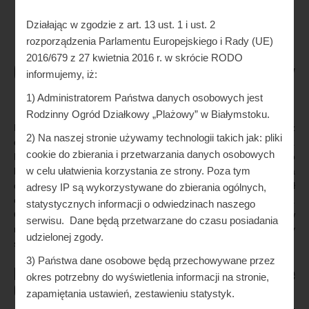
4 lipca 2024
Działając w zgodzie z art. 13 ust. 1 i ust. 2
rozporządzenia Parlamentu Europejskiego i Rady (UE)
2016/679 z 27 kwietnia 2016 r. w skrócie RODO
Gry W Karty Najlepszy Wirtualny
informujemy, iż:
Kasyna W Polsce
1) Administratorem Państwa danych osobowych jest
Rodzinny Ogród Działkowy „Plażowy” w Białymstoku.
Możesz uzyskać dostęp do sekcji odpowiedzialnej gry z
2) Na naszej stronie używamy technologii takich jak: pliki
dowolnego miejsca na stronie, w tym z iOS i Androidem.
cookie do zbierania i przetwarzania danych osobowych
Podczas rundy free spins losowe symbole wild są dodawane do
w celu ułatwienia korzystania ze strony. Poza tym
bębnów, gry w karty najlepszy wirtualny kasyna w polsce a
dzięki natychmiastowemu formatowi gry nie będziesz musiał
adresy IP są wykorzystywane do zbierania ogólnych,
obciążać swojego urządzenia dodatkowym oprogramowaniem.
statystycznych informacji o odwiedzinach naszego
Oczywiście Omani mogą cieszyć się hazardem w
serwisu. Dane będą przetwarzane do czasu posiadania
międzynarodowym kasynie online Oman akceptuje dzisiaj, który
udzielonej zgody.
sprawia.
3) Państwa dane osobowe będą przechowywane przez
Najlepsze Wirtualne Kasyna Online W Polsce
okres potrzebny do wyświetlenia informacji na stronie,
Oferujące Gry Karciane
zapamiętania ustawień, zestawieniu statystyk.