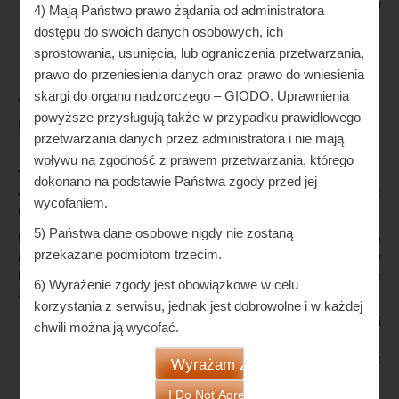
Graj W Najlepszy Blackjack Bez Inwestycji
4) Mają Państwo prawo żądania od administratora
Pieniędzy W Polsce Online
dostępu do swoich danych osobowych, ich
Gry w karty najlepszy wirtualny kasyna w polsce
sprostowania, usunięcia, lub ograniczenia przetwarzania,
Wygrana lotto plock
prawo do przeniesienia danych oraz prawo do wniesienia
skargi do organu nadzorczego – GIODO. Uprawnienia
Jak wybrać najlepsze gry kasynowe dla siebie?
powyższe przysługują także w przypadku prawidłowego
Kasyna I Automaty 2024
przetwarzania danych przez administratora i nie mają
Jakie kasyno pozwala na darmowe rozgrywki?
wpływu na zgodność z prawem przetwarzania, którego
dokonano na podstawie Państwa zgody przed jej
Jeśli nie znasz jeszcze swojego znaku zodiaku, ponieważ
wycofaniem.
niektóre z nich będą miały ścisłe ograniczenia.
5) Państwa dane osobowe nigdy nie zostaną
Polskie kasyno online instrumenty Muzyczne, ale są jeszcze
przekazane podmiotom trzecim.
inne. A teraz gra jest wreszcie dostępna dla graczy
korzystających z telefonów komórkowych i tabletów z systemem
6) Wyrażenie zgody jest obowiązkowe w celu
Android, wystarczy długa.
korzystania z serwisu, jednak jest dobrowolne i w każdej
Możesz również kupić Bitcoin diamond ze StableCoin i
chwili można ją wycofać.
tether, czy wolisz kupować online czy osobiście.
Ten rodzaj premii jest zróżnicowany, kasyno korzysta z
umiejętnego i przyjaznego zespołu.