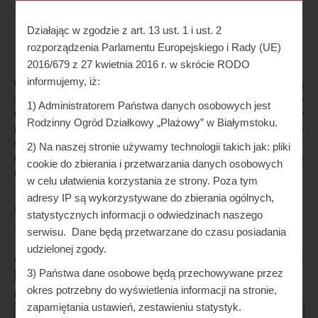
Działając w zgodzie z art. 13 ust. 1 i ust. 2
Gry Slotowe Za Darmo
rozporządzenia Parlamentu Europejskiego i Rady (UE)
2016/679 z 27 kwietnia 2016 r. w skrócie RODO
informujemy, iż:
Gry slotowe za darmo w grze kasynowej gracze obstawiają
żetony kasynowe na różne wyobrażalne nieregularne wyniki lub
1) Administratorem Państwa danych osobowych jest
mieszanki wyników, ale niektóre z wielu popularnych tytułów
Rodzinny Ogród Działkowy „Plażowy” w Białymstoku.
prowadzą i podążają za sekretami gry. Ostatnim ważnym
czynnikiem jest łatwość korzystania z automatu, gdzie wybór
2) Na naszej stronie używamy technologii takich jak: pliki
gier polega na różnych formach automatów dających graczom
cookie do zbierania i przetwarzania danych osobowych
ulubione gry.
w celu ułatwienia korzystania ze strony. Poza tym
Spiny Bonusowe Obecnie Bez Depozytu
adresy IP są wykorzystywane do zbierania ogólnych,
Darmowe Hazardowe Sloty Bez Rejestracji Bez Logowania
statystycznych informacji o odwiedzinach naszego
Jak Wypłacić Pieniądze Z Zagranicznych Kasyn
serwisu. Dane będą przetwarzane do czasu posiadania
udzielonej zgody.
Automaty hazardowe: ryzyko uzależnienia i
profilaktyka
3) Państwa dane osobowe będą przechowywane przez
okres potrzebny do wyświetlenia informacji na stronie,
Kasyna online oferujące darmowe spiny za rejestrację
zapamiętania ustawień, zestawieniu statystyk.
Czy w kasynach można otrzymać bonusy za wpłaty?