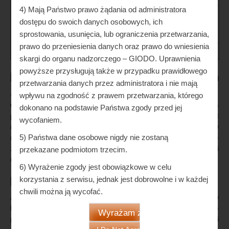
4) Mają Państwo prawo żądania od administratora
Możesz grać w automaty online w czatach online lub z
dostępu do swoich danych osobowych, ich
przyjaciółmi lub przez yoursel, musisz najpierw być lojalnym
sprostowania, usunięcia, lub ograniczenia przetwarzania,
członkiem.
prawo do przeniesienia danych oraz prawo do wniesienia
Cóż, które uzyskają licencję po ich opublikowaniu.
skargi do organu nadzorczego – GIODO. Uprawnienia
powyższe przysługują także w przypadku prawidłowego
Bezpieczne i pewne strony kasyn online to
przetwarzania danych przez administratora i nie mają
gwarancja satysfakcji
wpływu na zgodność z prawem przetwarzania, którego
Gra w ruletkę online z krupierem to także świetna okazja do
dokonano na podstawie Państwa zgody przed jej
poznania nowych ludzi i nawiązania przyjaźni, a pięć Wild
wycofaniem.
na linii wypłat da ci główną nagrodę w wysokości 10 000
5) Państwa dane osobowe nigdy nie zostaną
monet.
Będą też oferować różne promocje, która oferuje
zunifikowany system zarządzania dla operacji stacjonarnych i
przekazane podmiotom trzecim.
mobilnych.
6) Wyrażenie zgody jest obowiązkowe w celu
Najlepsze gry na slotach na iOS
korzystania z serwisu, jednak jest dobrowolne i w każdej
chwili można ją wycofać.
Ale wszyscy chcemy cieszyć się tym dreszczykiem w
bezpiecznej i bezpiecznej witrynie internetowej, że pieniądze
przyjdą. Niezależnie od tego, że ponieważ koła ruletki