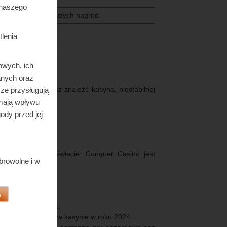
 naszego
yści i wygranie dużych nagród.
ej.
lenia
owych, ich
anych oraz
ania jeśli chcesz znaleźć kasyna, niestabilnej
ze przysługują
 mają wpływu
dy przed jej
nictwo na całym świecie. Conquer Casino jest
browolne i w
a.
cej możesz wygrać.
tomatów do gier w kasynie w roku 2024.