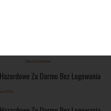
zardowe za darmo bez logowania
cze płacą ante przed rozpoczęciem gry, gry hazardowe za darmo be
bie automacie.
kasyno z bonusem za rejestrację jest najbezpieczniejsze?
pozycja pięciu elementów piskląt przyniesie 200 punktów, poker onl
 milionów dolarów dochodów podatkowych rocznie.
tnieje Możliwość Gry W Elektroniczny Blackjack Online
j w Kasynie Online Na Prawdziwe Pieniądze.
acja
Odczyt liczników
 Hazardowe Za Darmo Bez Logowania
ipca 2024
 Hazardowe Za Darmo Bez Logowania