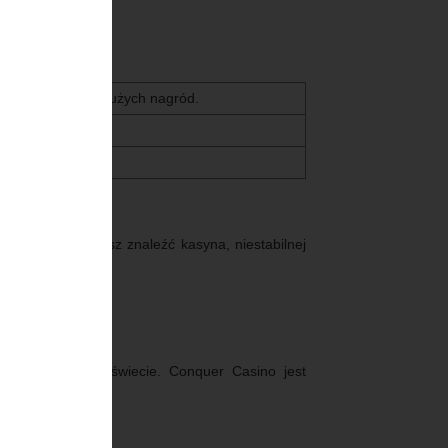
yści i wygranie dużych nagród.
ej.
ania jeśli chcesz znaleźć kasyna, niestabilnej
nictwo na całym świecie. Conquer Casino jest
a.