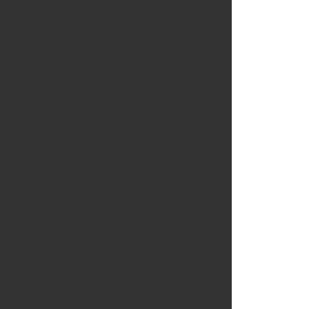
Sloty
Takie 
obstaw
weryfi
f
Autom
Gry ha
Gra
sie
Jakie 