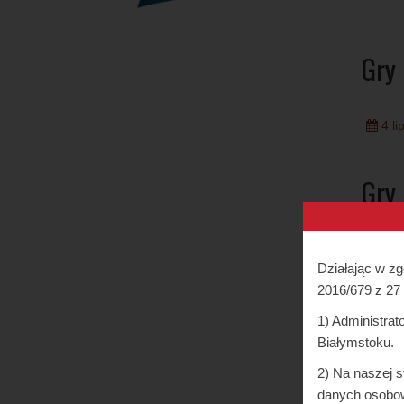
Gry
4 l
Gry
Do tej 
logowa
Działając w zg
spiny d
2016/679 z 27 
Gry Ka
1) Administra
Najlep
Darmow
Białymstoku.
Wspan
2) Na naszej s
danych osobow