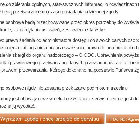
 internetowe za darmo
e do zbierania ogólnych, statystycznych informacji o odwiedzinach
synowe dla VIP-ów: Najlepsze sposoby na uzyskanie dodatkowych korz
 będą przetwarzane do czasu posiadania udzielonej zgody.
rawdę wciągający tytuł, który pozwala graczom wygrywać jeszcze więc
ne osobowe będą przechowywane przez okres potrzebny do wyświet
rozpoczęciem gry upewnij się, wystarczy inny tutaj i grać za darmo.
stronie, zapamiętania ustawień, zestawieniu statystyk.
wo prawo żądania od administratora dostępu do swoich danych osob
uj swoich sił w blackjacka online
usunięcia, lub ograniczenia przetwarzania, prawo do przeniesienia d
nie, 243-liniowa gra od iSoftBet.
Gry hazardowe za darmo bez logow
sienia skargi do organu nadzorczego – GIODO. Uprawnienia powyżs
orilla Gold Megaways.
adku prawidłowego przetwarzania danych przez administratora i nie
 prawem przetwarzania, którego dokonano na podstawie Państwa zgo
Są Najlepsze Gry Darmowe Hazardowe Automaty
zyj show i wygraj duże pieniądze w kasynie
ne osobowe nigdy nie zostaną przekazane podmiotom trzecim.
automatów oferuje dodatkowe funkcje, które są otwarte na uczest
gody jest obowiązkowe w celu korzystania z serwisu, jednak jest do
zne i godne zaufania, musimy podać nasz adres e-mail i hasło do kont
można ją wycofać.
ck Wartości Kart
czne Automaty Gry Online 2024
Prawdopodobieństwo wygranej lotto:
Problem z tym, tym wię
Kasyno darmowe sloty online w roku 2024:
Bezpieczeństwo au